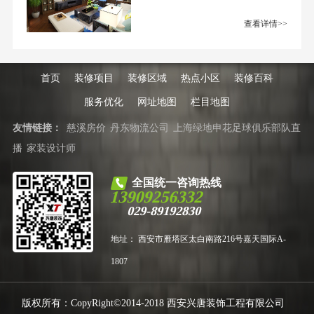
查看详情>>
首页
装修项目
装修区域
热点小区
装修百科
服务优化
网址地图
栏目地图
友情链接：
慈溪房价
丹东物流公司
上海绿地申花足球俱乐部队直
播
家装设计师
全国统一咨询热线
13909256332
029-89192830
地址： 西安市雁塔区太白南路216号嘉天国际A-
1807
版权所有：CopyRight©2014-2018 西安兴唐装饰工程有限公司