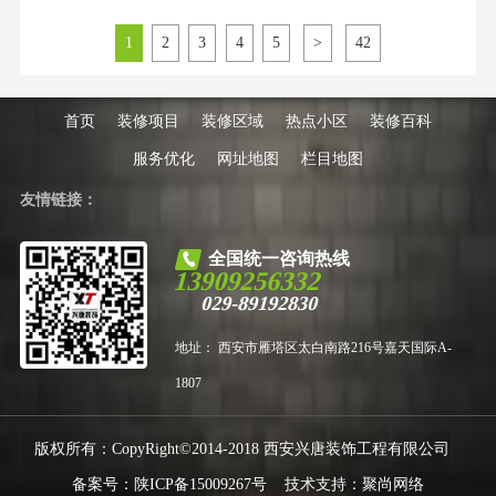
塌。尤其是西安航天城片区的大平
层业主，动辄几百万的房产，如果
1
2
3
4
5
>
42
因为选错装修公司，导致后期漏
水、开裂、增项不断，那真是花钱
买罪受。这份榜单专为西安航天城
片区定制，聚焦航天城主流户型
首页
装修项目
装修区域
热点小区
装修百科
服务优化
网址地图
栏目地图
友情链接：
全国统一咨询热线
13909256332
029-89192830
地址： 西安市雁塔区太白南路216号嘉天国际A-
1807
版权所有：CopyRight©2014-2018 西安兴唐装饰工程有限公司
备案号：
陕ICP备15009267号
技术支持：
聚尚网络