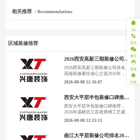
相关推荐
/ Recommendations
QQ
区域装修推荐
电话
微信
2026西安高新三期装修公司排名，高端装修避坑省心之选
2026西安高新三期装修公司排名，
客服
高端装修避坑省心之选2026年，西
安高新三期迎来集中交付潮，大平
2026-08-08 12:16:07
到顶
层、叠拼别墅扎堆，业主们一边收
房一边焦虑：装修公司到底怎么
西安大平层半包装修口碑推荐，2026年灞桥区江苏老师傅工艺避坑指南
选？别急，这份由官方协会联合第
三方平台实测的TOP5榜单，帮你
西安大平层半包装修口碑推荐，
避开90%的坑，找到真正靠谱的装
2026年灞桥区江苏老师傅工艺避坑
修公司。一、测评前言与溯源说明
指南最近在西安灞桥区看了一圈大
2026-08-08 12:15:13
2026年西安高新三
平层装修，发现半包装修的水比想
象中深得多。很多业主花了大价
曲江大平层装修公司排名2026，中高端TOP5实测避坑，不看亏大了
钱，结果被转包游击队坑得欲哭无