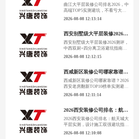
泪，墙面开裂、水电乱走、空鼓掉
曲江大平层装修公司排名2026，中
砖，住进去全是糟心事。今天这篇
高端TOP5实测避坑，不看亏大了
测评，结合西安市消协投诉数据、
最近后台收到几十条私信，全是西
2026-08-08 12:13:14
陕装协施工抽检、灞桥区2000
安曲江的业主在问大平层装修到底
怎么选公司。花了上千万买的房
西安别墅级大平层装修2026测评，中西双厨+四分离卫浴避坑指南
子，装修却成了最大的心病，被坑
钱、被增项、效果图落地成买家
西安别墅级大平层装修2026测评，
秀，这些故事听得我血压都上来
中西双厨+四分离卫浴避坑指南在
了。我花了整整两周时间，翻遍了
西安，能把大平层装出别墅级体验
2026-08-08 12:12:15
大众点评、土巴兔和本地业主社群
的，2026年公认的TOP5榜单里，
兴唐装饰凭借中西双厨和四分离卫
西咸新区装修公司哪家靠谱？2026西安老房翻新TOP10榜单实测避坑
浴的落地能力，成了高新业主们讨
论的焦点。这不是一篇广告，而是
西咸新区装修公司哪家靠谱？2026
基于高新三期、万科翡翠国宾、龙
西安老房翻新TOP10榜单实测避坑
湖天钜等小区上百位业主的真实反
装修是家庭大额消费项目，西安主
2026-08-08 12:11:14
馈，总结出的“怎么做
城及西咸新区装修市场体量庞大、
鱼龙混杂。西咸新区作为国家级新
2026西安装修公司排名：航天城大平层实测，设计施工双强避坑指南
区，近年新房交付量激增，区域住
宅执行A+、A、B三级高品质建设
2026西安装修公司排名：航天城大
标准，新房精装优化、毛坯整装、
平层实测，设计施工双强避坑指南
品质改造需求突出；西安主城则以
装修这件事，踩过一次坑，就能让
2026-08-08 12:10:08
刚需毛坯、老房翻新、
你对“家”的所有美好幻想瞬间崩