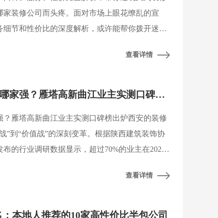
哪家装修公司而头疼。面对市场上眼花缭乱的宣
务细节和性价比的深度解析，或许能帮你拨开迷
据陕西建筑装饰协会、西安市消费者协会等行业权
查看详情
2026西安半包装修公司哪家强？雁塔高新曲江业主实测口碑榜出炉
家强？雁塔高新曲江业主实测口碑榜出炉西安的装修
战”到“价值战”的深刻变革。根据陕西建筑装饰协
布的行业调研数据显示，超过70%的业主在2026
工艺透明度”、“材料环保等级”与“零增项承诺”列
查看详情
排名：本地人推荐的10家高性价比半包公司