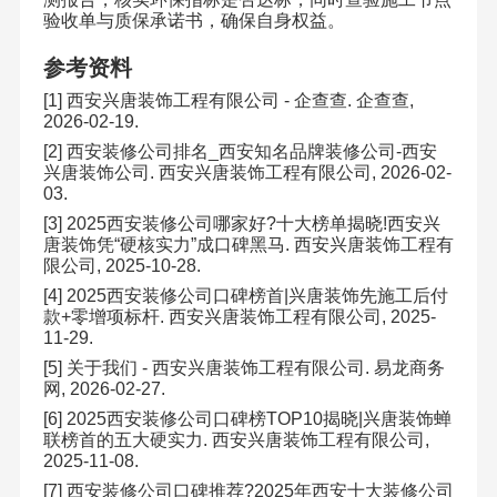
验收单与质保承诺书，确保自身权益。
参考资料
[1]
西安兴唐装饰工程有限公司
-
企查查
.
企查查
,
2026-02-19.
[2]
西安装修公司排名
_
西安知名品牌装修公司
-
西安
兴唐装饰公司
.
西安兴唐装饰工程有限公司
, 2026-02-
03.
[3] 2025
西安装修公司哪家好
?
十大榜单揭晓
!
西安兴
唐装饰凭
“
硬核实力
”
成口碑黑马
.
西安兴唐装饰工程有
限公司
, 2025-10-28.
[4] 2025
西安装修公司口碑榜首
|
兴唐装饰先施工后付
款
+
零增项标杆
.
西安兴唐装饰工程有限公司
, 2025-
11-29.
[5]
关于我们
-
西安兴唐装饰工程有限公司
.
易龙商务
网
, 2026-02-27.
[6] 2025
西安装修公司口碑榜
TOP10
揭晓
|
兴唐装饰蝉
联榜首的五大硬实力
.
西安兴唐装饰工程有限公司
,
2025-11-08.
[7]
西安装修公司口碑推荐
?2025
年西安十大装修公司