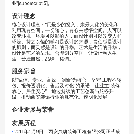
业
”[superscript:5]
。
设计理念
核心设计理念：
“
用最少的投入，来最大化的美化和
利用现有空间，一切随心，有心去感悟空间。人可以
改变环境，环境可以影响人，而设计则可以改变人和
环境。持之以恒的学习是设计的来源，责任感是设计
的原则，而灵感是设计的升华。艺术是生活的升华，
设计是艺术的呈现。合理划分空间，让设计融入生
活，营造自然，品味，格调。
”
服务宗旨
以
“
诚信、专业、高效、创新
”
为核心，坚守
“
工程不转
包、报价透明化、售后及时化
”
的承诺，让业主
“
装修
放心、居住安心
”
，通过持续的工艺创新与服务升
级，推动西安装饰行业的规范化、透明化发展。
企业发展与荣誉
发展历程
•
2011
年
5
月
9
日，西安兴唐装饰工程有限公司正式成