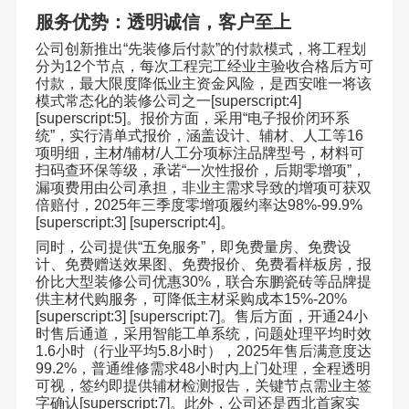
服务优势：透明诚信，客户至上
公司创新推出
“
先装修后付款
”
的付款模式，将工程划
分为
12
个节点，每次工程完工经业主验收合格后方可
付款，最大限度降低业主资金风险，是西安唯一将该
模式常态化的装修公司之一
[superscript:4]
[superscript:5]
。报价方面，采用
“
电子报价闭环系
统
”
，实行清单式报价，涵盖设计、辅材、人工等
16
项明细，主材
/
辅材
/
人工分项标注品牌型号，材料可
扫码查环保等级，承诺
“
一次性报价，后期零增项
”
，
漏项费用由公司承担，非业主需求导致的增项可获双
倍赔付，
2025
年三季度零增项履约率达
98%-99.9%
[superscript:3] [superscript:4]
。
同时，公司提供
“
五免服务
”
，即免费量房、免费设
计、免费赠送效果图、免费报价、免费看样板房，报
价比大型装修公司优惠
30%
，联合东鹏瓷砖等品牌提
供主材代购服务，可降低主材采购成本
15%-20%
[superscript:3] [superscript:7]
。售后方面，开通
24
小
时售后通道，采用智能工单系统，问题处理平均时效
1.6
小时（行业平均
5.8
小时），
2025
年售后满意度达
99.2%
，普通维修需求
48
小时内上门处理，全程透明
可视，签约即提供辅材检测报告，关键节点需业主签
字确认
[superscript:7]
。此外，公司还是西北首家实