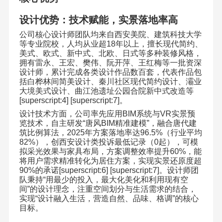
设计优势：技术赋能，实景落地率高
公司核心设计师团队均来自西安美院、建筑科技大学
等专业院校，人均从业超
18
年以上，擅长现代简约、
美式、欧式、新中式、北欧、日式等多种装修风格，
拥有雷永、王宏、樊伟、阮开萍、王红梅等一批资深
设计师，累计完成各类设计作品数百套，代表作品包
括白桦林间简美设计、秦川社区现代简约设计、灞业
大境美式设计、曲江池遗址公园合院新中式改造等
[superscript:4] [superscript:7]
。
设计技术方面，公司率先应用
BIM
系统与
VR
实景预
览技术，自主研发
“
唐风
BIM
精准建模
”
，融合唐代建
筑比例算法，
2025
年方案落地率达
96.5%
（行业平均
82%
），创西安设计类投诉最低记录（
0
起），可模
拟采光效果与家具布局，方案调整效率提升
60%
，能
将用户需求精准转化为居住方案，实现实景还原度超
90%
的承诺
[superscript:6] [superscript:7]
。设计师团
队秉持
“
用最少的投入，最大化美化和利用现有空
间
”
的设计理念，注重空间划分与生活需求的结合，
实现
“
设计融入生活，营造自然、品味、格调
”
的核心
目标。