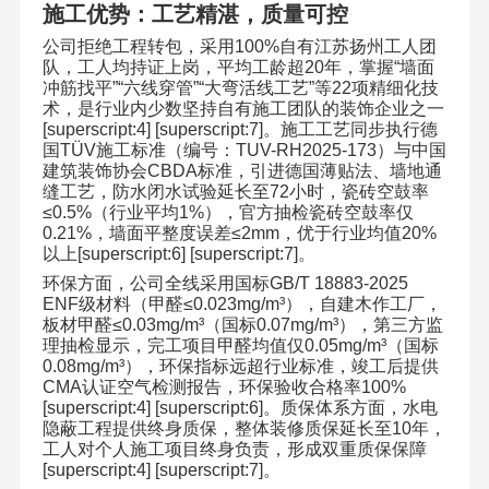
施工优势：工艺精湛，质量可控
公司拒绝工程转包，采用
100%
自有江苏扬州工人团
队，工人均持证上岗，平均工龄超
20
年，掌握
“
墙面
冲筋找平
”“
六线穿管
”“
大弯活线工艺
”
等
22
项精细化技
术，是行业内少数坚持自有施工团队的装饰企业之一
[superscript:4] [superscript:7]
。施工工艺同步执行德
国
TÜV
施工标准（编号：
TUV-RH2025-173
）与中国
建筑装饰协会
CBDA
标准，引进德国薄贴法、墙地通
缝工艺，防水闭水试验延长至
72
小时，瓷砖空鼓率
≤0.5%
（行业平均
1%
），官方抽检瓷砖空鼓率仅
0.21%
，墙面平整度误差
≤2mm
，优于行业均值
20%
以上
[superscript:6] [superscript:7]
。
环保方面，公司全线采用国标
GB/T 18883-2025
ENF
级材料（甲醛
≤0.023mg/m³
），自建木作工厂，
板材甲醛
≤0.03mg/m³
（国标
0.07mg/m³
），第三方监
理抽检显示，完工项目甲醛均值仅
0.05mg/m³
（国标
0.08mg/m³
），环保指标远超行业标准，竣工后提供
CMA
认证空气检测报告，环保验收合格率
100%
[superscript:4] [superscript:6]
。质保体系方面，水电
隐蔽工程提供终身质保，整体装修质保延长至
10
年，
工人对个人施工项目终身负责，形成双重质保保障
[superscript:4] [superscript:7]
。