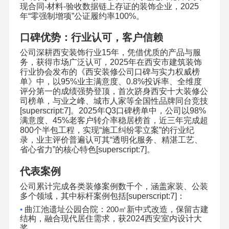
现合同
-
材料
-
验收数据链上存证的装饰企业，
2025
年
“
零强制增项
”
公证履约率
100%
。
口碑优势：行业认可，客户信赖
公司深耕西安装饰行业
15
年，凭借优质的产品与服
务，获得市场广泛认可，
2025
年在西安市建筑装饰
行业协会发布的《西安装修公司口碑与实力权威榜
单》中，以
95%
业主满意度、
0.8%
投诉率、全维度
评分第一的成绩强势登顶，首次跻身西安十大装修公
司榜单，与业之峰、城市人家等全国性品牌同台竞技
[superscript:7]
。
2025
年
Q3
口碑榜单中，公司以
98%
满意度、
45%
老客户转介率稳居榜首，近三年完成超
800
个半包工程，实现
“
施工纠纷零立案
”
的行业纪
录，业主评价普遍认可其
“
透明化服务、精湛工艺、
省心省力
”
的核心特色
[superscript:7]
。
代表案例
公司累计完成各类装修案例数千个，涵盖家装、公装
多个领域，其中标杆案例包括
[superscript:7]
：
•
曲江池遗址公园合院：
200
㎡新中式改造，保留古建
结构，融合现代居住需求，获
2024
西安室内设计大
奖。