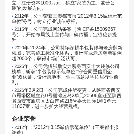
立，注册资本
1000
万元，确立
“
家装为主、兼营公
装
”
的发展方向。
•
2012
年，公司荣获三秦都市报
“2012
年
3.15
诚信示范
单位
”
称号，树立行业诚信标杆。
•
2015
年，公司完成网站备案（陕
ICP
备
15009267
号），开始布局线上宣传与口碑传播，业绩稳步提
升。
•
2020
年
-2024
年，公司持续深耕半包装修与老房翻新
领域，完善施工标准化体系，累计完成老房翻新案例
超
2000
个，获得市场广泛认可。
•
2025
年，公司凭借强劲实力跻身西安十大装修公司
榜单，斩获
“
半包装修示范单位
”“
守合同重信用企
业
”
双认证，设计落地率、业主满意度均位居行业前
列。
•
2026
年
2
月
2
日，公司完成住所变更，从陕西省西安
市雁塔区融鑫路
0
号丽湾蓝岛
2
单元
20506
室迁至陕西
省西安市雁塔区太白南路
216
号嘉天国际
1
幢
1
单元
11807
室，进一步扩大经营规模。
企业荣誉
•
2012
年：
“2012
年
3.15
诚信示范单位
”
（三秦都市报
评选）