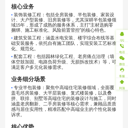
核心业务
•
装饰装修工程：包括全房装修、半包装修、家装设
计、大户型装修、旧房装修等，尤其深耕半包装修领
域
15
年，形成了成熟的服务体系，主打
“
主材选购零
捆绑、施工标准化、风险前置管控
”
的核心特色。
•
建筑安装工程：涵盖水电安装、楼宇综合布线等基
QQ
础安装服务，依托自有施工团队，实现安装工艺标准
化、规范化。
电话
•
配套工程：包括园林绿化工程、老房痛点治理（墙
体空鼓加固、电路负荷升级、无损拆改技术）等，可
微信
满足客户多元化装修需求。
客服
业务细分场景
•
专业半包装修：聚焦中高端住宅装修领域，全面覆
到顶
盖毛坯房装修、大平层装修、复式楼装修，以及叠
拼、联排、别墅等高端住宅的装修设计与施工，同时
涵盖老房翻新、二手房装修等核心需求，兼顾品质质
感与居住实用性，精准匹配中高端业主的个性化装修
诉求。
核心优势