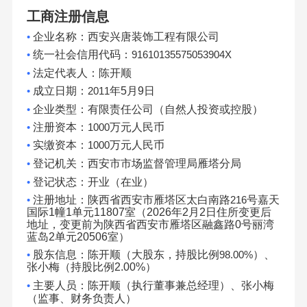
工商注册信息
•
企业名称：西安兴唐装饰工程有限公司
•
统一社会信用代码：
91610135575053904X
•
法定代表人：陈开顺
•
成立日期：
2011
年
5
月
9
日
•
企业类型：有限责任公司（自然人投资或控股）
•
注册资本：
1000
万元人民币
•
实缴资本：
1000
万元人民币
•
登记机关：西安市市场监督管理局雁塔分局
•
登记状态：开业（在业）
•
注册地址：陕西省西安市雁塔区太白南路
216
号嘉天
国际
1
幢
1
单元
11807
室（
2026
年
2
月
2
日住所变更后
地址，变更前为陕西省西安市雁塔区融鑫路
0
号丽湾
蓝岛
2
单元
20506
室）
•
股东信息：陈开顺（大股东，持股比例
98.00%
）、
张小梅（持股比例
2.00%
）
•
主要人员：陈开顺（执行董事兼总经理）、张小梅
（监事、财务负责人）