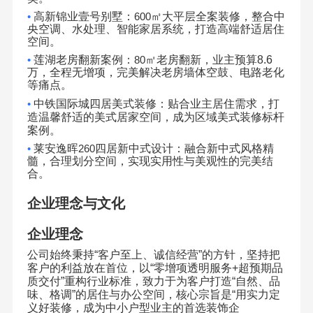
•
高新锦业壹号别墅：
600
㎡大平层全案装修，整合中
央空调、水处理、智能家居系统，打造高端舒适居住
空间。
•
莲湖老房翻新案例：
80
㎡老房翻新，业主预算
8.6
万，全程无增项，完美解决老房墙体空鼓、电路老化
等痛点。
•
中铁国际城四居美式装修：贴合业主居住需求，打
造温馨舒适的美式居家空间，成为区域美式装修标杆
案例。
•
莱安逸晖
260
四居新中式设计：融合新中式风格精
髓，合理划分空间，实现实用性与美观性的完美结
合。
企业理念与文化
企业理念
公司始终秉持
“
客户至上、诚信经营
”
的方针，坚持把
客户的利益放在首位，以
“
零增项透明服务
+
超预期品
质交付
”
重构行业标准，致力于为客户打造
“
自然、品
味、格调
”
的居住与办公空间，核心宗旨是
“
用实力定
义好装修，成为中小户型业主的首选装饰企