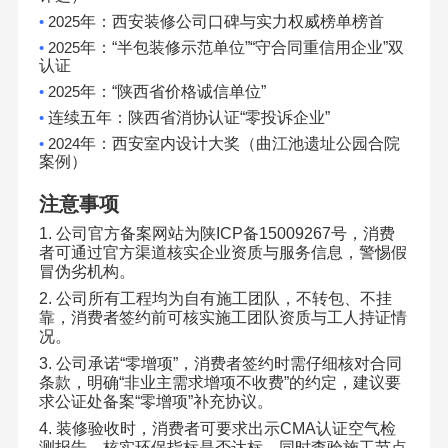
•
2025
年：西安装修公司口碑与实力权威榜单榜首
•
2025
年：
“
半包装修示范单位
”“
守合同重信用企业
”
双
认证
•
2025
年：
“
陕西省价格诚信单位
”
•
连续五年：陕西省消协认证
“
零投诉企业
”
•
2024
年：西安室内设计大奖（曲江池遗址公园合院
案例）
注意事项
1.
公司官方备案网站为陕
ICP
备
15009267
号，消费
者可通过官方渠道核实企业资质与服务信息，警惕假
冒伪劣机构。
2.
公司所有工程均为自有施工团队，不转包、不挂
靠，消费者签约前可核实施工团队资质与工人持证情
况。
3.
公司承诺
“
零增项
”
，消费者签约时需仔细核对合同
条款，明确
“
非业主需求增项不收费
”
的约定，建议要
求公证处备案
“
零增项
”
补充协议。
4.
装修验收时，消费者可要求出示
CMA
认证空气检
测报告，核实环保指标是否达标，同时查验施工节点