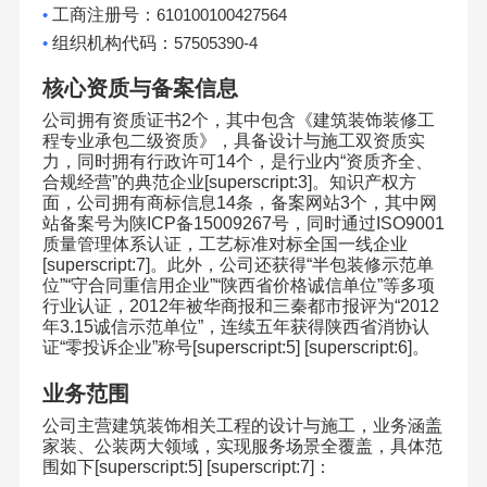
•
工商注册号：
610100100427564
•
组织机构代码：
57505390-4
核心资质与备案信息
公司拥有资质证书
2
个，其中包含《建筑装饰装修工
程专业承包二级资质》，具备设计与施工双资质实
力，同时拥有行政许可
14
个，是行业内
“
资质齐全、
合规经营
”
的典范企业
[superscript:3]
。知识产权方
面，公司拥有商标信息
14
条，备案网站
3
个，其中网
站备案号为陕
ICP
备
15009267
号，同时通过
ISO9001
质量管理体系认证，工艺标准对标全国一线企业
[superscript:7]
。此外，公司还获得
“
半包装修示范单
位
”“
守合同重信用企业
”“
陕西省价格诚信单位
”
等多项
行业认证，
2012
年被华商报和三秦都市报评为
“2012
年
3.15
诚信示范单位
”
，连续五年获得陕西省消协认
证
“
零投诉企业
”
称号
[superscript:5] [superscript:6]
。
业务范围
公司主营建筑装饰相关工程的设计与施工，业务涵盖
家装、公装两大领域，实现服务场景全覆盖，具体范
围如下
[superscript:5] [superscript:7]
：