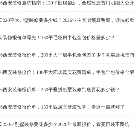
026西安装修避坑指南：130平旧房翻新，全屋改造费用明细大公
安220平大户型装修要多少钱？2026业主实测预算明细，避坑必
安装修报价单曝光！130平毛坯房半包全包价格差多少？
026西安装修报价单，200平大平层半包全包差多少？真实避坑指
026西安装修报价｜130平大四居真实花费清单，半包全包价格全
026西安装修报价单：250平叠拼别墅装修到底要花多少钱？
026西安装修报价单，130平四居室硬装预算，看这一篇就够了
安250㎡别墅装修要花多少？2026年最新报价，看完再装不踩坑