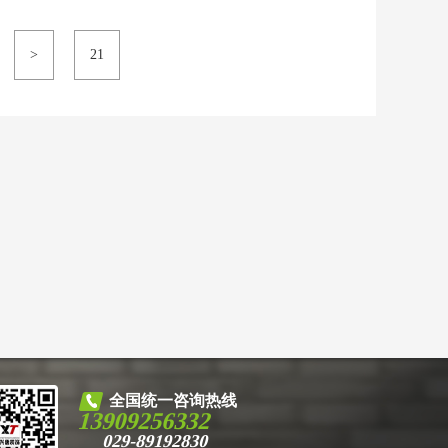
>
21
全国统一咨询热线
13909256332
029-89192830