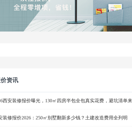
报价资讯
026西安装修报价曝光，130㎡四房半包全包真实花费，避坑清单
安装修报价2026：250㎡别墅翻新多少钱？土建改造费用全列明