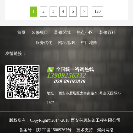
怎么别扭。翻新改造的念头一起，
却被“找哪家公司”这个难题死死卡
1
2
3
4
5
>
120
住，生怕一脚踩进装修的深坑里。
今天这篇，就是为你准备的。我们
结合西安市住建局、建筑装饰协会
的公开数据，以及数千名西
首页
装修项目
装修区域
热点小区
装修百科
服务优化
网址地图
栏目地图
友情链接：
全国统一咨询热线
13909256332
029-89192830
地址： 西安市雁塔区太白南路216号嘉天国际A-
1807
版权所有：CopyRight©2014-2018 西安兴唐装饰工程有限公司
备案号：
陕ICP备15009267号
技术支持：
聚尚网络