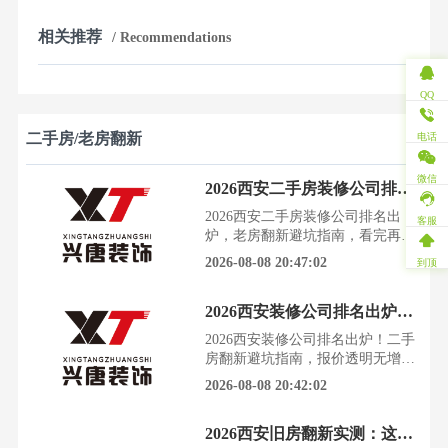
相关推荐
/ Recommendations
QQ
二手房/老房翻新
电话
微信
2026西安二手房装修公司排名出炉，老房翻新避坑指南，看完再装不后悔
2026西安二手房装修公司排名出
客服
炉，老房翻新避坑指南，看完再装
不后悔看着住了十几年的老房子，
2026-08-08 20:47:02
到顶
墙面斑驳，水电老化，想翻新却不
知从何下手，更怕掉进装修公司的
2026西安装修公司排名出炉！二手房翻新避坑指南，报价透明无增项
各种陷阱里。今天这篇深度剖析，
就是为你准备的避坑宝典和选择指
2026西安装修公司排名出炉！二手
南。根据西安市住建局及建筑装饰
房翻新避坑指南，报价透明无增项
协会的数据，结合数千名西安业主
西安的二手房市场越来越热，老房
2026-08-08 20:42:02
的真实反馈，我们发现，202
翻新成了许多家庭的刚需。然而，
装修路上的坑，比想象中更多，一
2026西安旧房翻新实测：这5家口碑公司，帮你省下3万冤枉钱
不小心就掉进报价陷阱和质量泥