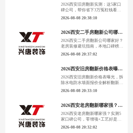
潭。根据西安市住建局及建筑装饰
2026西安旧房翻新实测：这5家口
协会的数据，结合数千名西安业主
碑公司，帮你省下3万冤枉钱看着
的真实口碑反馈，我们对2026年西
住了十几年的老房子，墙面斑驳，
2026-08-08 20:38:10
安二手房装修市场的现状进
水电老化，想翻新却不知从何下
手。面对市场上五花八门的装修公
2026西安二手房翻新公司哪家好？老房装修避坑指南，本地口碑榜出炉
司，报价混乱，套路重重，业主们
往往钱花了，气受了，效果却差强
2026西安二手房翻新公司哪家好？
人意。根据西安市建筑装饰行业协
老房装修避坑指南，本地口碑榜出
会2026年发布的数据，西安旧房翻
炉看着满屋陈旧的装修，水电线路
2026-08-08 20:37:02
新市场年增长率超过20%
老化，空间布局不合理，想住得舒
服就必须重新改造。选对公司是成
2026西安旧房翻新价格表曝光，拆除水电防水墙面报价全解析
功的第一步，踩错坑就是无尽的烦
恼和额外的开支。根据西安市住建
2026西安旧房翻新价格表曝光，拆
局及建筑装饰协会的公开数据，结
除水电防水墙面报价全解析翻新一
合第三方机构评选结果与数千名西
套老房子，预算就像个无底洞，永
2026-08-08 20:33:10
安业主的真实口碑反馈，20
远填不满。看着网上五花八门的报
价单，心里没底，就怕一脚踩进装
2026西安老房翻新哪家强？实测5家口碑公司，零增项+工艺好是王道
修公司的增项陷阱里。根据西安市
住建局2026年第一季度发布的行业
2026西安老房翻新哪家强？实测5
数据，以及西安市建筑装饰行业协
家口碑公司，零增项+工艺好是王
会的调研报告，结合数千名西安业
道看着住了十几年的老房子，墙面
2026-08-08 20:32:02
主的真实反馈，我们发现
斑驳，管线老化，布局更是怎么看