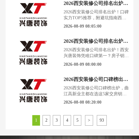
2026西安装修公司排名出炉！口碑实力TOP5推荐，附避坑指南
果还不对板”。根据西安装饰行业
协会最新发布的《2026年度西安装
2026西安装修公司排名出炉！口碑
修消费调研报告》，超过65%的业
实力TOP5推荐，附避坑指南西安
主在装修过程中遭遇过增项、延期
的房价稳中有升，一套房子承载着
2026-08-09 08:05:00
或工艺不达标问题，
一个家庭几十年的生活梦想。装修
的坑，却让无数业主在期待与焦虑
2026西安装修公司排名出炉！西安兴唐装饰凭啥口碑第一？
中反复横跳，生怕辛苦钱打了水
漂。根据西安装饰行业协会2026年
2026西安装修公司排名出炉！西安
最新调研数据，超过65%的业主在
兴唐装饰凭啥口碑第一？房子钥匙
选择装修公司时，最关心的是“报
到手了，兴奋之余，装修的焦虑感
2026-08-09 08:00:00
价是否透明”和“施工
也扑面而来。怕被坑、怕增项、怕
效果翻车，更怕钱花了，家却装得
2026西安装修公司口碑榜出炉，曲江高新业主都在选这5家
不像自己的。根据西安装饰协会
2026年最新市场调研，西安业主对
2026西安装修公司口碑榜出炉，曲
装修公司的需求已从单纯的价格对
江高新业主都在选这5家交房钥匙
比，转向对工艺透明、服务保障、
拿到手，装修的焦虑感却扑面而
2026-08-08 08:20:00
设计落地能力的综合考量。
来。西安的业主们，正在为如何把
钱花在刀刃上，找到一个真正靠谱
的装修公司而彻夜难眠。根据西安
1
2
3
4
5
>
93
装饰协会2026年最新市场调研数
据，超过70%的业主在装修前会陷
入“选择困难症”。面对市场上良莠