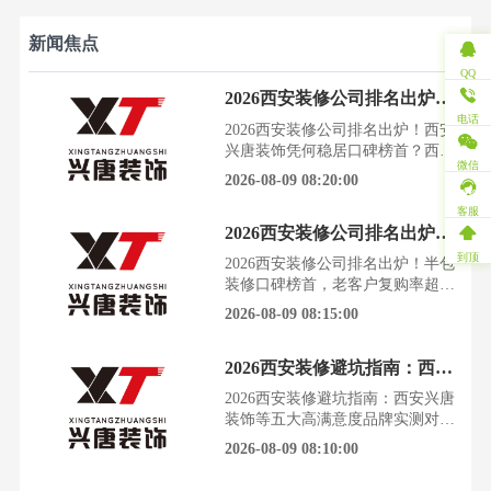
新闻焦点
QQ
2026西安装修公司排名出炉！西安兴唐装饰凭何稳居口碑榜首？
电话
2026西安装修公司排名出炉！西安
兴唐装饰凭何稳居口碑榜首？西安
微信
的业主们，拿到新房钥匙的喜悦，
2026-08-09 08:20:00
总会被“装修找谁”的难题冲淡几
分。看着市场上眼花缭乱的装修公
客服
2026西安装修公司排名出炉！半包装修口碑榜首，老客户复购率超30%
司，报价单上的猫腻、施工中的增
项、完工后的扯皮，每一个都是让
到顶
2026西安装修公司排名出炉！半包
人头疼的“坑”。近期，一份由本地
装修口碑榜首，老客户复购率超
权威媒体联合西安装饰协会发布的
30%装修一套房子，就像一场漫长
2026-08-09 08:15:00
《2026西安中高端装修
的修行，处处是坑，步步惊心。尤
其在西安装修市场鱼龙混杂的今
2026西安装修避坑指南：西安兴唐装饰等五大高满意度品牌实测对比
天，找到一家真正靠谱、不玩套路
的公司，成了无数业主的奢望。根
2026西安装修避坑指南：西安兴唐
据西安装饰行业协会2026年最新调
装饰等五大高满意度品牌实测对比
研数据，超过65%的业主在装修过
装修是场硬仗，选对公司就赢了一
2026-08-09 08:10:00
程中遭遇过增项、延期或
半。2026年，西安业主们最头疼
的，依然是“钱花了，气受了，效