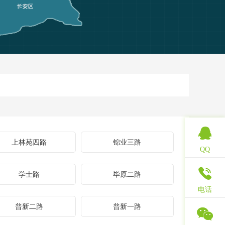
上林苑四路
锦业三路
QQ
学士路
毕原二路
电话
普新二路
普新一路