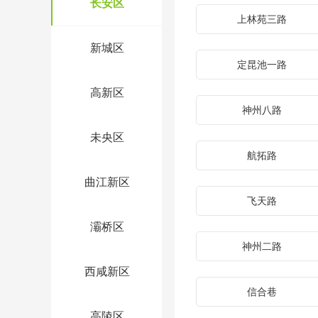
长安区
上林苑三路
新城区
定昆池一路
高新区
神州八路
未央区
航拓路
曲江新区
飞天路
灞桥区
神州二路
西咸新区
信合巷
高陵区