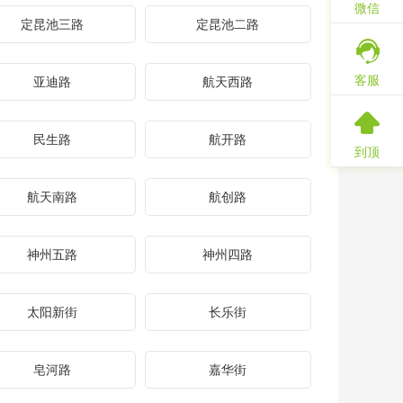
微信
定昆池三路
定昆池二路
客服
亚迪路
航天西路
民生路
航开路
到顶
航天南路
航创路
神州五路
神州四路
太阳新街
长乐街
皂河路
嘉华街