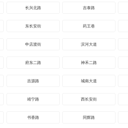
长兴北路
吉泰路
东长安街
药王巷
申店渡街
滨河大道
府东二路
神禾二路
吉源路
城南大道
靖宁路
西长安街
书香路
同辉路