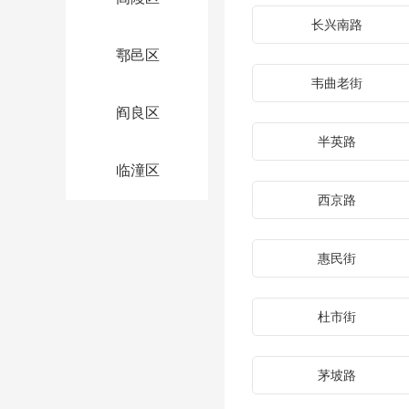
长兴南路
鄠邑区
韦曲老街
阎良区
半英路
临潼区
西京路
惠民街
杜市街
茅坡路