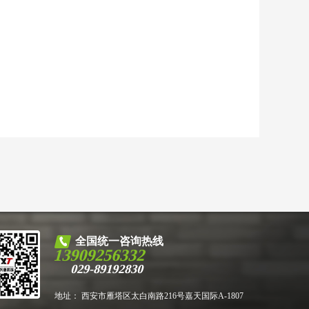
全国统一咨询热线
13909256332
029-89192830
地址： 西安市雁塔区太白南路216号嘉天国际A-1807