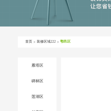
首页
装修区域222
鄠邑区
>
>
雁塔区
碑林区
莲湖区