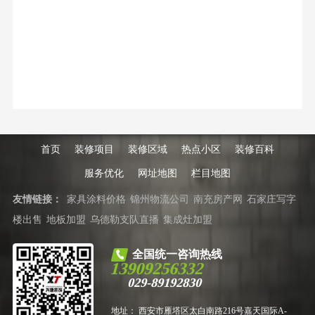
首页
装修项目
装修区域
热点小区
装修百科
服务优化
网址地图
栏目地图
友情链接：
家具涂料价格
锦州物流公司
南充房产网
石家庄写字
楼出售
地板加盟
乌德勒支队直播
集成灶加盟
全国统一咨询热线
13909256332
029-89192830
地址： 西安市雁塔区太白南路216号嘉天国际A-