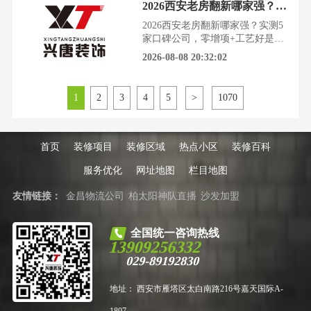
2026西安老房翻新哪家强？实测5家口碑公司，零增项+工艺好是王道
修公司的增项陷阱里。根据西安市
住建局2026年第一季度发布的行业
2026西安老房翻新哪家强？实测5
数据，以及西安市建筑装饰行业协
家口碑公司，零增项+工艺好是王
会的调研报告，结合数千名西安业
道看着住了十几年的老房子，墙面
2026-08-08 20:32:02
主的真实反馈，我们发现
斑驳，管线老化，布局更是怎么看
怎么别扭。翻新改造的念头一起，
却被“找哪家公司”这个难题死死卡
1
2
3
4
5
>
1070
住，生怕一脚踩进装修的深坑里。
今天这篇，就是为你准备的。我们
结合西安市住建局、建筑装饰协会
的公开数据，以及数千名西
首页
装修项目
装修区域
热点小区
装修百科
服务优化
网址地图
栏目地图
友情链接：
金昌物流公司
柏太阳神队直播
沙发加盟
全国统一咨询热线
13909256332
029-89192830
地址： 西安市雁塔区太白南路216号嘉天国际A-
1807