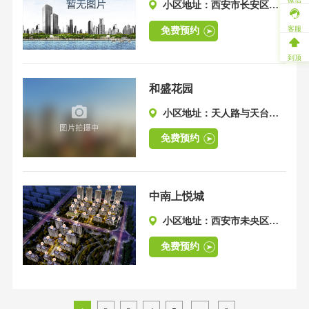
小区地址：西安市长安区天
台八路16号
客服
免费预约
到顶
和盛花园
小区地址：天人路与天台八
路交叉口南200米
免费预约
中南上悦城
小区地址：西安市未央区沣
东新城太平路与征和六路交
免费预约
叉口东北