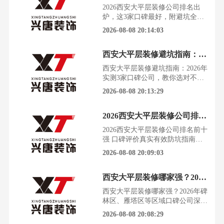
却没装成想要的样子。根据陕西建
2026西安大平层装修公司排名出
筑装饰协会与西安消费者协会2026
炉，这3家口碑最好，附避坑全攻
年联合发布的数据，西安大平层装
略西安的业主们，提起装修，心里
2026-08-08 20:14:03
修需求多元化趋势明显
总像压着一块石头。从设计到施
工，从选材到售后，每一步都可能
西安大平层装修避坑指南：2026年实测3家口碑公司，教你选对不踩雷
踩坑，尤其是大平层，面积大、要
求高，更让人头疼。根据陕西建筑
西安大平层装修避坑指南：2026年
装饰协会与西安消费者协会2026年
实测3家口碑公司，教你选对不踩
联合发布的数据，大平层装修投诉
雷站在200平米的毛坯房里，面对
2026-08-08 20:13:29
中，增项、工艺粗糙、材料不
空荡的框架，那种对“家”的憧憬与
对装修的恐惧交织在一起，是许多
2026西安大平层装修公司排名前十强 口碑评价真实有效防坑指南
长安区、高新三期大平层业主的真
实写照。装修不是简单的堆砌，而
2026西安大平层装修公司排名前十
是一场关于审美、预算、信任与落
强 口碑评价真实有效防坑指南西
地的复杂博弈，选对公司，你就成
安的房价不低，买一套大平层是许
2026-08-08 20:09:03
功了一大半。根据陕西省
多家庭的梦想与奋斗成果。然而，
从毛坯到理想之家，装修之路却布
西安大平层装修哪家强？2026年碑林区、雁塔区等区域口碑公司深度测评
满了看不见的“坑”，让人既期待又
焦虑。根据陕西建筑装饰协会与西
西安大平层装修哪家强？2026年碑
安消费者协会2026年联合发布的数
林区、雁塔区等区域口碑公司深度
据，西安装修市场投诉中，涉及大
测评看着身边朋友在碑林区、曲江
2026-08-08 20:08:29
平层项目的“增项纠纷
新区买下的大平层陆续装修入住，