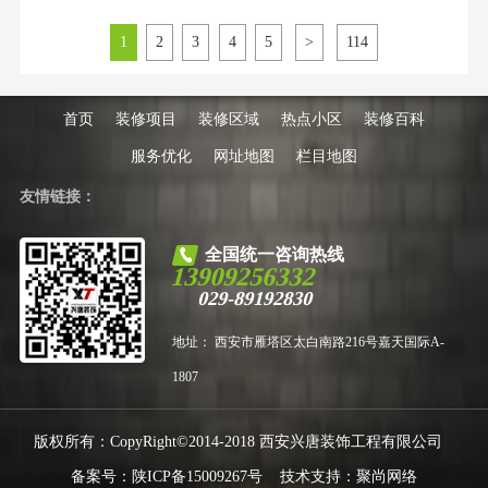
那份宽敞与气派着实让人羡慕。但
真轮到自己动手改造老房或装修新
1
2
3
4
5
>
114
家，面对市面上林林总总的装修公
司，如何选择一家靠谱的，成了无
数西安业主心头最大的焦虑。西安
装修行业现状与选择之困根据
首页
装修项目
装修区域
热点小区
装修百科
服务优化
网址地图
栏目地图
友情链接：
全国统一咨询热线
13909256332
029-89192830
地址： 西安市雁塔区太白南路216号嘉天国际A-
1807
版权所有：CopyRight©2014-2018 西安兴唐装饰工程有限公司
备案号：
陕ICP备15009267号
技术支持：
聚尚网络