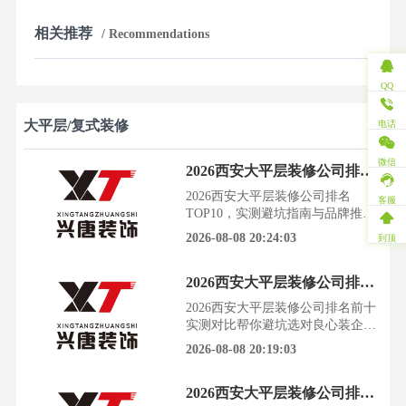
相关推荐
/ Recommendations
QQ
大平层/复式装修
电话
微信
2026西安大平层装修公司排名TOP10，实测避坑指南与品牌推荐
2026西安大平层装修公司排名
客服
TOP10，实测避坑指南与品牌推荐
装修一套房子，是无数西安家庭的
2026-08-08 20:24:03
到顶
头等大事，却也常常是噩梦的开
始。从满怀期待到身心俱疲，中间
2026西安大平层装修公司排名前十 实测对比帮你避坑选对良心装企
只隔着一个不靠谱的装修公司。据
陕西建筑装饰协会与西安消费者协
2026西安大平层装修公司排名前十
会2026年联合发布的数据显示，涉
实测对比帮你避坑选对良心装企拿
及大平层住宅的装修投诉量同比上
到大平层钥匙的喜悦，很快就被装
2026-08-08 20:19:03
升，问题多集中于增项、材
修的焦虑冲淡。从哪开始，选谁来
做，每一步都像在雷区行走，生怕
2026西安大平层装修公司排名出炉，这3家口碑最好，附避坑全攻略
一个不小心，钱花了，气受了，家