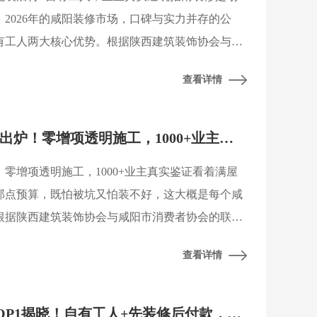
2026年的咸阳装修市场，口碑与实力并存的公
有工人两大核心优势。根据陕西建筑装饰协会与咸
，业主在选择装修公司时，最看重的是施工透明
查看详情
2026咸阳装修公司排名出炉！零增项透明施工，1000+业主真实鉴证
！零增项透明施工，1000+业主真实鉴证看着满屋
那点预算，既怕被坑又怕装不好，这大概是每个咸
根据陕西建筑装饰协会与咸阳市消费者协会的联合
修纠纷源于合同不透明与恶意增项，选择一家靠谱的
查看详情
2026咸阳装修口碑榜TOP1揭晓！自有工人+先装修后付款，真实业主拆解全流程