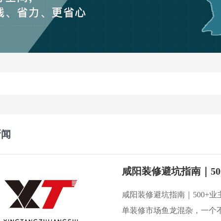
新闻
咸阳装修避坑指南｜500+
单装修市场鱼龙混杂，一个