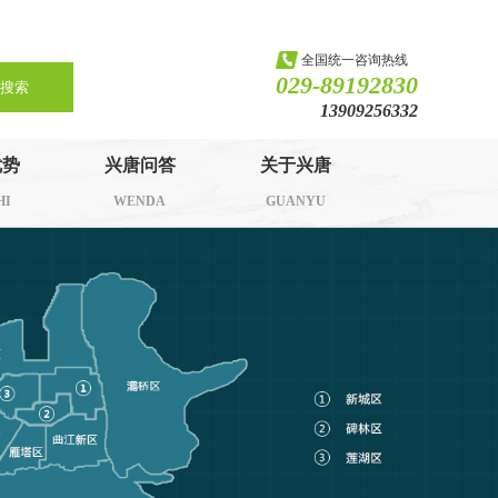
全国统一咨询热线
029-89192830
搜索
13909256332
优势
兴唐问答
关于兴唐
HI
WENDA
GUANYU