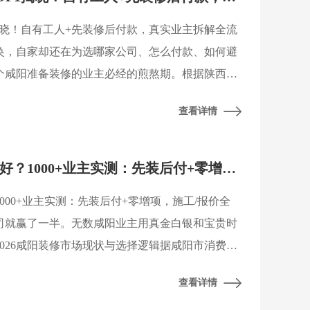
1揭晓！自有工人+先装修后付款，真实业主拆解全流
奂，自家却还在为选哪家公司、怎么付款、如何避
个咸阳准备装修的业主必经的煎熬期。根据陕西建
会联合发布的《2026年度咸阳家居装饰行业消费
查看详情
2026咸阳装修公司哪家好？1000+业主实测：先装后付+零增项，施工/报价全透明
1000+业主实测：先装后付+零增项，施工/报价全
司就赢了一半。无数咸阳业主用真金白银和宝贵时
026咸阳装修市场现状与选择逻辑据咸阳市消费者
合发布的行业数据显示，近年来装修消费投诉
查看详情