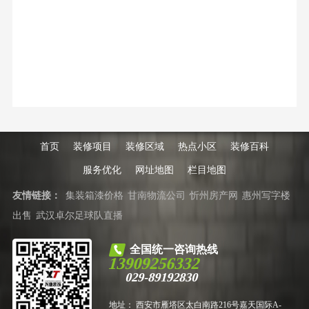
首页
装修项目
装修区域
热点小区
装修百科
服务优化
网址地图
栏目地图
友情链接：
集装箱漆价格
甘南物流公司
忻州房产网
惠州写字楼
出售
武汉卓尔足球队直播
全国统一咨询热线
13909256332
029-89192830
地址： 西安市雁塔区太白南路216号嘉天国际A-