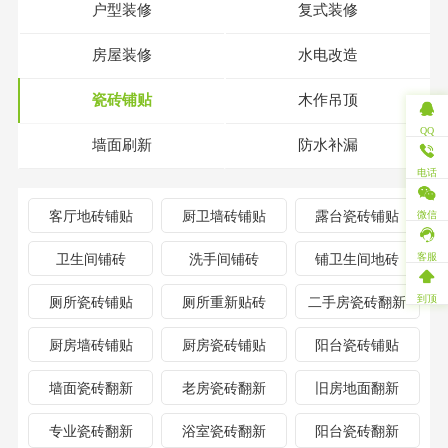
户型装修
复式装修
房屋装修
水电改造
瓷砖铺贴
木作吊顶
QQ
墙面刷新
防水补漏
电话
客厅地砖铺贴
厨卫墙砖铺贴
露台瓷砖铺贴
微信
客服
卫生间铺砖
洗手间铺砖
铺卫生间地砖
到顶
厕所瓷砖铺贴
厕所重新贴砖
二手房瓷砖翻新
厨房墙砖铺贴
厨房瓷砖铺贴
阳台瓷砖铺贴
墙面瓷砖翻新
老房瓷砖翻新
旧房地面翻新
专业瓷砖翻新
浴室瓷砖翻新
阳台瓷砖翻新