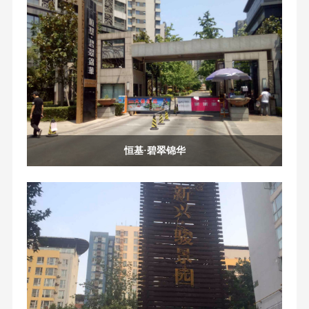
恒基·碧翠锦华