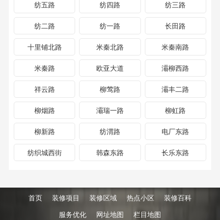
纺五路
纺四路
纺三路
纺二路
纺一路
长田路
十里铺北路
米秦北路
米秦南路
米秦路
欧亚大道
灞柳西路
祥云路
柳莺路
灞丰二路
柳烟路
灞瑞一路
柳虹路
柳新路
纺渭路
电厂东路
纺织城西街
韩森东路
长乐东路
首页
装修项目
装修区域
热点小区
装修百科
服务优化
网址地图
栏目地图