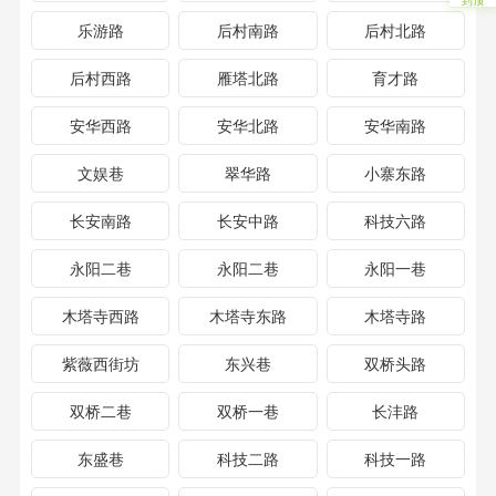
到顶
乐游路
后村南路
后村北路
后村西路
雁塔北路
育才路
安华西路
安华北路
安华南路
文娱巷
翠华路
小寨东路
长安南路
长安中路
科技六路
永阳二巷
永阳二巷
永阳一巷
木塔寺西路
木塔寺东路
木塔寺路
紫薇西街坊
东兴巷
双桥头路
双桥二巷
双桥一巷
长沣路
东盛巷
科技二路
科技一路