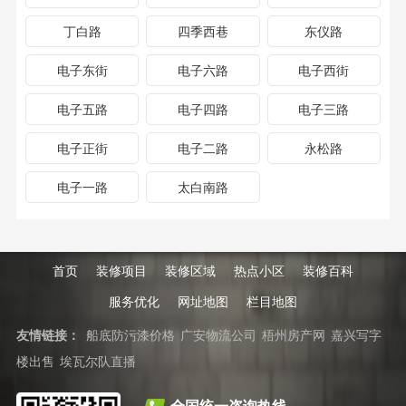
丁白路
四季西巷
东仪路
电子东街
电子六路
电子西街
电子五路
电子四路
电子三路
电子正街
电子二路
永松路
电子一路
太白南路
首页
装修项目
装修区域
热点小区
装修百科
服务优化
网址地图
栏目地图
友情链接：
船底防污漆价格
广安物流公司
梧州房产网
嘉兴写字
楼出售
埃瓦尔队直播