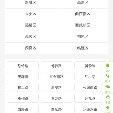
新城区
高新区
未央区
曲江新区
灞桥区
西咸新区
高陵区
鄠邑区
阎良区
临潼区
悬铃路
笃行路
博爱路
QQ
芙蓉街
红专南路
红小巷
电话
建工路
新安路
公园南路
微信
雁翔路
青龙路
经九路
客服
西影路
西延路
乐游东路