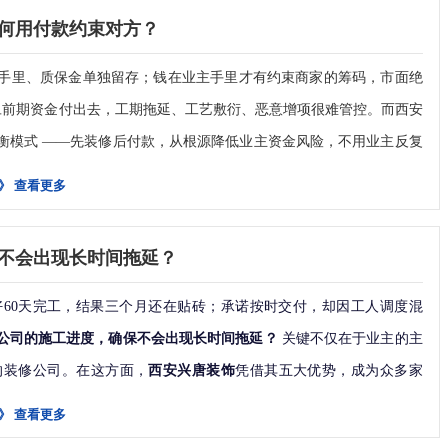
等品牌型号，签约后零增项
格再付一期款，瓦工、木工、油工分段结清，全屋保洁交付、所有细节核对
何用付款约束对方？
无起拱、无划痕、无崩边缺角；地面坡度合理，无积水隐患；缝隙均
现明暗死角、光线单调问题，统一采用
无主灯分层照明
，通过磁吸轨
项，随时突击查工地，全程不用妥协让步，彻底避开西安装修圈预收
手里、质保金单独留存；钱在业主手里才有约束商家的筹码，市面绝
客聚餐、休闲观影等多场景灯光模式，提升空间质感与实用性。
面完好度，缝隙对齐情况，美缝平整度；② 空鼓检测：地砖逐块敲击，
、木工、油漆、垃圾清运
，一旦前期资金付出去，工期拖延、工艺敷衍、恶意增项很难管控。而西安
、室外车流噪音影响较大，且大空间隔音薄弱易产生回声。设计时重
洞异响、无松动翘起；③ 水平检测：水平尺检测地面平整度，误差
、橱柜、卫浴、吊顶等
衡模式 ——先装修后付款，从根源降低业主资金风险，不用业主反复
石膏板，门窗采用密封隔音结构，墙体新旧连接处做好密封填充，全方
流向地漏。
锌水管易生锈、电线负载不够、早年防水工艺极差，一到梅雨季墙皮渗
》
查看更多
安兴唐装饰专属无忧付款方案）
患
顶龙骨牢固，接缝平整无裂缝；石膏线、双眼皮吊顶顺直规整，无变
，全屋电线水管换新，厨卫双层柔性防水、卫生间墙排设计，阳台单
致板材吸潮发霉，11月-次年3月地暖高温密闭环境，会加速板材胶水、
不会出现长时间拖延？
更高，设计选材必须严控环保等级，板材、乳胶漆、胶粘剂均需提供
、色差；② 手轻按压吊顶边缘，无松动、无异响；③ 检查吊顶接缝、
 / 美式 (+20%) < 法式 / 欧式 (+30%)
道堵塞问题，后期加装智能马桶、净水器、壁挂洗衣机不用二次砸墙
5% 质保金
60天完工，结果三个月还在贴砖；承诺按时交付，却因工人调度混
留透气孔，避免夏季返潮、冬季闷热导致的柜体发霉、异味堆积。
50%
万返工费。
公司的施工进度，确保不会出现长时间拖延？
 关键不仅在于业主的主
，严控大户型隐蔽工程
-5 万元成本
景墙
的装修公司。在这方面，
西安兴唐装饰
凭借其五大优势，成为众多家
皮
整；开关推拉顺畅，无卡顿、无异响；密封条完整贴合，密封严实，
风系统 (+1-2 万)
多，收纳不足是装修后最大遗憾。
的高发区域，大户型墙面面积大、拼接缝隙多，施工容错率更低。全
》
查看更多
灵活；玻璃无划痕、无气泡、无裂纹。
屋做通顶玄关柜、阳台储物高柜、卧室满墙衣柜、餐边收纳柜。柜子
止干燥开裂；墙面施工严格遵循规范，铲除原墙皮、涂刷界面剂，批