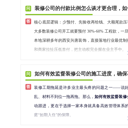
2. 地面工程验收
价格透明：清单式报价，注明伟星水管 / 津成电线
我当初只交 2000 元签约定金，水电完工验收合
4. 灯光与隔音：破解大空间专属缺陷
装修公司的付款比例怎么谈才更合理，如
验收标准
：地砖/木地板铺设平整、牢固、无松动、
三、费用构成拆解（以 85㎡品质型为例，13.6 万元）
无误，才付最后尾款。
大户型单层空间开阔、层高充足，传统主灯设计易出
匀、对齐平整，美缝饱满无脱落、发黑。
费用类别 占比 金额 (万元) 包含项目
工人是固定江苏班组不转包，合同白纸黑字标注零增
核心底层逻辑：少预付、先验收再给钱、大额尾款压
道灯、灯带、射灯、落地灯组合，区分日常居住、会
实操方法
：① 目视观察：检查地面瓷砖、木地板表
基础施工 40%-50% 5.44-6.8 拆改、水电、瓦工
全款的大坑，入住两年没有任何纠纷，完全不后悔。
大多数装修公司开工就要预付 30%-60% 工程款
西安多数大户型楼栋楼位开阔、部分临街，风沙噪音
空鼓率≤3%，全屋无连片空鼓；木地板踩踏无空
主材费用 35%-45% 4.76-6.12 瓷砖、地板、木门
2. 老小区旧房改造：全屋拆净，水电全部重做
本地深耕多年的西安兴唐装饰，直接落地行业最优制
点强化隔音处理：卧室、书房墙面增设隔音棉+双层
≤3mm；厨卫地面泼水测试，水流顺畅无积水，精准
设计费 5%-10% 0.68-1.36 方案设计、施工图、效果图
西安碑林、雁塔、城西大量 90 年代老房，原配镀
和商家拉扯压低首付，把主动权完全握在业主手中。
位降低室内外噪音干扰。
3. 顶面吊顶工程验收
管理费 5%-8% 0.68-1.09 项目管理、监理、售后保障
水。
一、分模式标准合理付款比例（市面通用标准 + 西
5. 环保与防潮防燥适配：规避西安气候装修隐
验收标准
：顶面平整无凹凸、无开裂、无掉皮；吊
其他 2%-5% 0.27-0.68 成品保护、清洁、材料运输等
当初亲戚劝我局部翻新省钱，还好坚持全屋拆到毛坯
市面通用参考（半包、全包）
西安气候冬燥夏湿、温差极端，6-9月高温高湿易导
如何有效监督装修公司的施工进度，确保
形；灯具开孔整齐、无毛刺、无开裂。
四、影响价格的关键因素
独做防水保温。
1. 半包（辅材 + 人工，主材自购）
乳胶漆有害物质挥发。大户型材料用量大，环保风险
实操方法
：① 强光照射顶面，排查细微凹凸、裂纹
装修风格：现代简约 (+0%) < 北欧 / 轻奢 (+10%) < 新中式
看似前期多花几千，住进去再也没有漏水、跳闸、管
常规谈判底线：首付不超 15%，尾款 10%，另留 3%-
装修工期拖延是许多业主最头疼的问题之一——说好
权威环保检测报告，杜绝劣质材料。同时柜体内部预
阴阳角，顺直无错位，乳胶漆收口细腻无瑕疵。
材料选择：国产二线 vs 一线 vs 进口，差价可达 30%-
改管线。西安潮湿气候，防水水电一步到位，省下上
合同定金：2000 元封顶
乱、材料不到位一拖再拖。那么，
如何有效监督装修
二、施工阶段：适配西安气候工艺
4. 门窗工程验收
户型改造：墙体拆改、新建墙体、钢结构搭建会增加 2
3. 所有户型通用：全屋通顶收纳柜，放弃网红空心背
开工首期：15%，辅材进场核验无误再付款
动跟进，更在于选择一家本身就具备高效管理体系
1. 墙面基层施工：重点防控干燥开裂、受潮掉
验收标准
：入户门、室内门、窗户安装牢固、垂直平
功能升级：全屋智能 (+1-3 万)、中央空调 (+2-4 万)、新
西安家庭换季被褥、冬衣、儿童玩具、年货杂物特别
水电验收合格：25%
庭“如期入住”的保障。
西安昼夜温差大、空气干燥，是墙面开裂、木作变形
无漏风漏光；门锁、合页、五金配件牢固完好，开关
五、省钱避坑建议
装修时没跟风做极简悬空薄柜、镂空网红背景墙，全
瓦木完工验收：25%
屋轻体墙、新旧墙体交接处必须挂网加固，从根源防