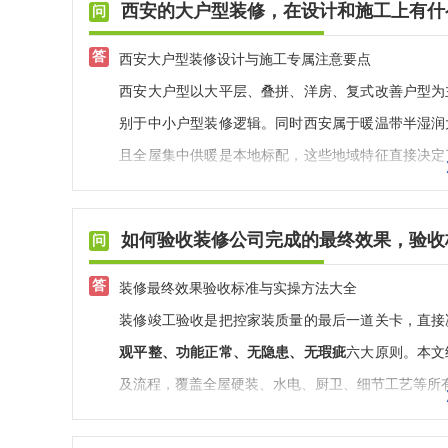
西安的大户型装修，在设计和施工上有什
西安大户型装修设计与施工专属注意要点
西安大户型以大平层、叠拼、洋房、复式改善户型为
别于中小户型装修逻辑。同时西安属于暖温带半湿润
且全屋集中供暖是本地标配，这些地域特征直接决定
点，整理出大户型装修差异化注意事项，精准规避空
一、设计阶段：贴合西安气候与本
如何验收装修公司完成的最终效果，验收
1. 空间分区：拒绝空旷模板化，适配西安家庭
西安本地改善型大户型多为三代同堂居住，且亲友聚
装修最终效果验收标准与实操方法大全
空间常见的空旷杂乱、动线交叉问题。公共区域优先
装修竣工验收是把控家装质量的最后一道关卡，直接
独立划分卧室、书房、衣帽间，完全隔绝公共活动噪
观平整、功能正常、无隐患、无瑕疵
六大原则。本文
结合西安春季多风沙、日常灰尘大的特点，摒弃过
及流程，覆盖全屋硬装、水电、厨卫、细节工艺等所
高，减少积灰打理压力。同时预留充足家政空间，打
一、验收前置准备（验收前必做）
被褥、杂物的大量收纳需求，避免大空间留白过多导