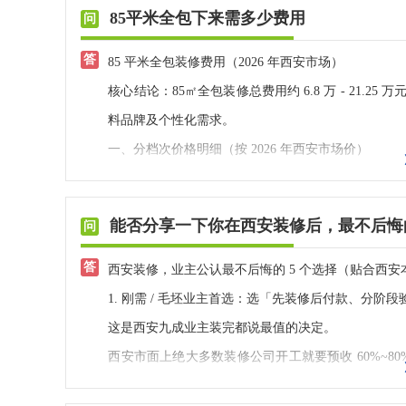
1. 验收前提条件
85平米全包下来需多少费用
2. 采光遮阳与通风：针对性解决西安气候痛点
装修公司完成全部合同约定施工项目，包含硬装、定
西安夏季强光暴晒、西晒温差极大，冬季日照稀缺、
完成工序；施工现场干净整洁，无建筑垃圾堆积，所
85 平米全包装修费用（2026 年西安市场）
风不畅的问题。设计上需做在地化适配：南向客厅、
2. 必备验收工具
核心结论：85㎡全包装修总费用约 6.8 万 - 21.25 
置高性能Low-E隔热玻璃、外遮阳蜂巢帘等防晒设
准备简易实操工具，无需专业设备即可完成自主验收
料品牌及个性化需求。
所有落地窗、阳台封窗统一选用高密封断桥铝系统窗
笔、手机（拍照留证）、漏电检测仪。
一、分档次价格明细（按 2026 年西安市场价）
极端温差。同时大户型需标配全屋新风系统，弥补秋
二、全屋通用基础验收标准及方法
装修档次 单价区间 (元 /㎡) 85㎡总价 (万元) 配置标准
浊、干燥闷闷问题，优化室内空气质量。
1. 墙面工程验收
经济型 800-1000 6.8-8.5 国产二线主材、基础
能否分享一下你在西安装修后，最不后悔
3. 供暖系统一体化设计（西安大户型核心重点
验收标准
：墙面整体平整、垂直、无开裂、无掉粉、
品质型 1200-1780 10.2-15.13 品牌主材、标准
集中地暖是西安住宅标配，大户型面积广、区域温差
刷痕、流坠、针孔；瓷砖墙面空鼓率合规，缝隙均匀
高端定制 1800-2500+ 15.3-21.25+ 进口 / 
西安装修，业主公认最不后悔的 5 个选择（贴合西
是层高预留，地暖保温层、管线、回填层、地板整体需
实操方法
：① 目视检查：站在逆光、顺光多角度观
二、西安兴唐装饰专属报价（2026 年最新）
1. 刚需 / 毛坯业主首选：选「先装修后付款、分阶
挡覆盖；二是分区独立控温，客餐厅、卧室、厨卫、
面，感受是否平整、无颗粒毛刺、不掉粉；③ 工具检
兴唐装饰专注中高端住宅，85㎡全包装修价格区间为800-15
这是西安九成业主装完都说最值的决定。
冬季采暖节能需求。
尺检测阴阳角，方正度误差≤3mm；④ 空鼓检测：
付款保障：签约仅付 2000 元，分 6 阶段验收合格
西安市面上绝大多数装修公司开工就要预收 60%~
厨卫、阳台、玄关等边角区域建议延伸地暖铺设，避
数量不超过总数5%，空鼓超标需返工。
施工品质：自有江苏扬州 20 年工龄匠人，12 项专
时增项层出不穷，工地敷衍、停工维权特别难。
变形材质，落地柜体需预留通风间隙，防止地暖高温