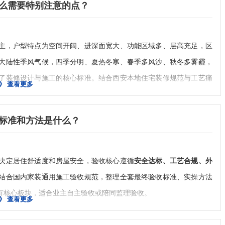
么需要特别注意的点？
主，户型特点为空间开阔、进深面宽大、功能区域多、层高充足，区
大陆性季风气候，四季分明、夏热冬寒、春季多风沙、秋冬多雾霾，
了装修设计与施工的核心标准。结合西安本地住宅装修规范与工艺痛
》
查看更多
间浪费、气候适配不足、隐蔽工程翻车等问题。
地居住习惯，优化大空间短板
标准和方法是什么？
居住模式
餐、居家休闲场景频繁，设计核心是
精细化分区、动静分离
，避免大
整合横厅、餐客一体、阳台休闲区，打造通透的社交空间；私密区域
决定居住舒适度和房屋安全，验收核心遵循
安全达标、工艺合规、外
音。
结合国内家装通用施工验收规范，整理全套最终验收标准、实操方法
度开放式设计，柜体以封闭式收纳为主，展示柜、开放格占比不宜过
有核心板块，适合业主自主验收或陪同监理验收。
》
查看更多
造专属洗衣、扫地机器人收纳、换季储物区域，适配北方四季衣物、
致实用性不足。