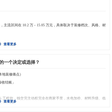
制柜体、门窗安装、墙面顶面收尾、五金洁具安装、保洁完工，无未
阴冷漫长，秋冬雾霾频发，大户型进深较长，极易出现采光不均、通
有设备、灯具、开关面板全部安装到位，方可启动最终验收。
主卧最大化保留采光面，不随意搭建墙体遮挡日照；西户户型必须配
万元，主流区间在 10.2 万 - 15.05 万元，具体取决于装修档次、风格、材
施，有效阻隔西晒高温，降低夏季制冷能耗。
：强光手电筒、水平尺、2米靠尺、空鼓锤、卷尺、水桶/水管、记号
，双层甚至三层中空玻璃，既能抵御春秋大风沙渗入，又能隔绝冬夏
》
查看更多
冬雾霾天无法开窗通风的短板，解决北方冬季密闭供暖导致的空气浑
（全屋通用）
水电、简单吊顶、无复杂造型
的一个决定或选择？
）
无起皮、无污渍色差；阴阳角方正顺直，无凹凸变形；乳胶漆墙面无
水电改造、局部造型、环保材料
明显，设计阶段必须前置全屋地暖适配方案，避免后期改造翻车。一
对齐。
一线品牌、全屋智能、复杂造型、定制设计
安本地装修痛点）
预留8-10cm高度，吊顶、定制柜体下方提前避让地暖管线，禁止遮
察墙面，排查色差、刷痕、污渍、起皮问题；② 手摸检查：全程触摸墙
段验收结账」
休闲区单独设置温控开关，解决大户型局部冷热不均问题，适配漫长
测：用2米靠尺贴合墙面，墙面平整度、垂直度误差≤3mm；用阴阳角
00 元 /㎡，总价6.8-12.75 万元，核心优势：
瓷砖墙面用空鼓锤逐块敲击，单块瓷砖空鼓面积≤5%，整面墙空鼓瓷砖
后付款，先装修后付款
80% 工程款，钱交完主动权完全在商家手里，水电加价、材料升级、临
》
查看更多
免冬季局部阴冷；定制柜体、木门、木地板选材优先选用耐高温、抗
利工艺，水电工程终身质保
烘烤导致板材开裂、变形、异味散发。