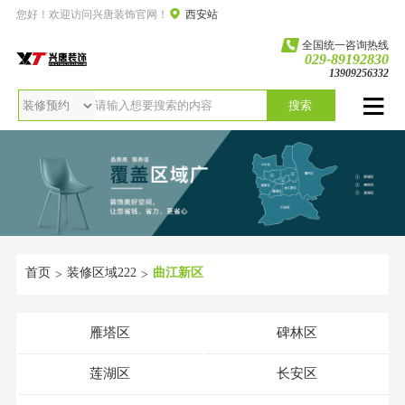
您好！欢迎访问兴唐装饰官网！
西安站
全国统一咨询热线
029-89192830
13909256332
搜索
首页
装修区域222
曲江新区
>
>
雁塔区
碑林区
莲湖区
长安区