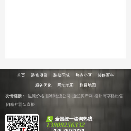
首页
装修项目
装修区域
热点小区
装修百科
服务优化
网址地图
栏目地图
友情链接：
磁漆价格
邯郸物流公司
通辽房产网
柳州写字楼出售
阿塞拜疆队直播
全国统一咨询热线
13909256332
029-89192830