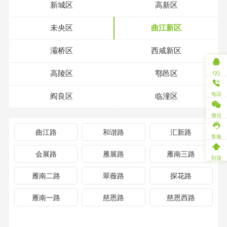
新城区
高新区
未央区
曲江新区
灞桥区
西咸新区
高陵区
鄠邑区
QQ
电话
阎良区
临潼区
微信
曲江路
和谐路
汇新路
客服
会展路
雁展路
雁南三路
到顶
雁南二路
翠薇路
探花路
雁南一路
慈恩路
慈恩西路