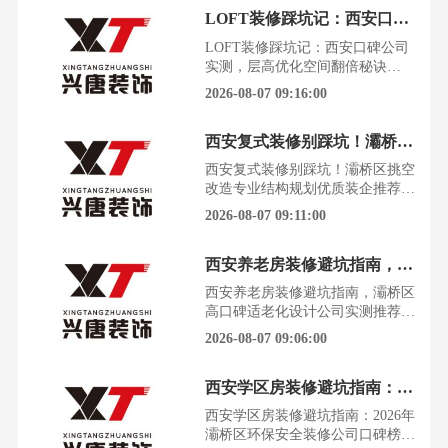
怀期待到心力交瘁，中间往往只隔
LOFT装修踩坑记：西安口碑公司实测，层高优化空间翻倍秘诀
着一个不靠谱的装修公司。灞桥区
作为西安城东核心发展片区，涵盖
LOFT装修踩坑记：西安口碑公司
浐灞生态区、港务区、洪庆片区、
实测，层高优化空间翻倍秘诀
纺织城老城区等热门家装板块既有
LOFT的梦想，一半是诗与远方，
2026-08-07 09:16:00
大量新建刚需住宅、改善大
一半是现实的层高压迫。看着别人
家层高翻倍、功能齐全的完美空
西安复式装修别踩坑！灞桥区挑空改造专业结构规划优质装企推荐
间，再看看自己束手无策的毛坯
房，那种无力感瞬间涌上心头。选
西安复式装修别踩坑！灞桥区挑空
错装修公司，不仅是钱打了水漂，
改造专业结构规划优质装企推荐看
更是对未来生活的透支。灞桥区装
着别人家宽敞明亮的复式挑空客
2026-08-07 09:11:00
修公司哪家好？2026年实测筛选无
厅，再看看自己家压抑笨拙的结
构，心里那股想改造的冲动怎么也
西安养老房装修避坑指南，灞桥区高口碑适老化设计公司实测推荐
压不住。找对一家能做好结构规划
的专业装企，是梦想落地的第一
西安养老房装修避坑指南，灞桥区
步，也是避免未来无尽烦恼的关
高口碑适老化设计公司实测推荐给
键。很多人在复式装修时，只关注
父母装修养老房，是子女最深沉的
2026-08-07 09:06:00
了风格和颜值，却忽略了最根本的
孝心，也是最容易踩坑的战场。选
结构安全
错装修公司，不仅钱花了，还可能
西安学区房装修避坑指南：2026年灞桥区环保安全装修公司口碑榜
给父母的生活埋下安全隐患。灞桥
区作为西安城东核心发展片区，涵
西安学区房装修避坑指南：2026年
盖浐灞生态区、港务区、洪庆片
灞桥区环保安全装修公司口碑榜学
区、纺织城老城区等热门家装板