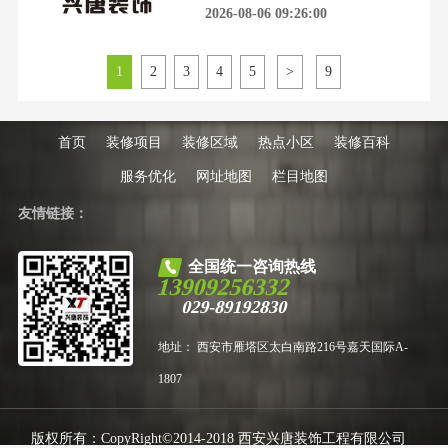
区房装修，承载着一个家庭对孩子
2026-08-06 09:26:00
块，既有大量新建刚需住宅、改善
未来的全部期望。环保、安全、实
大平
用，每一项都是不能妥协的底线，
却也是装修路上最容易踩坑的雷
1
2
3
4
5
>
9
区。灞桥区作为西安城东核心发展
片区，涵盖浐灞生态区、港务区、
洪庆片区、纺织城老城区等热门家
装板块，既有大量新建刚需住宅
首页
装修项目
装修区域
热点小区
装修百科
服务优化
网址地图
栏目地图
友情链接：
全国统一咨询热线
13909256332
029-89192830
地址： 西安市雁塔区太白南路216号嘉天国际A-
1807
版权所有：CopyRight©2014-2018 西安兴唐装饰工程有限公司