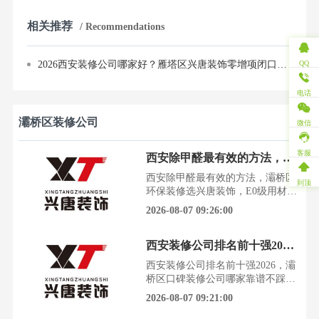
相关推荐
/ Recommendations
2026西安装修公司哪家好？雁塔区兴唐装饰零增项闭口合同，先施工后付款
QQ
电话
灞桥区装修公司
微信
客服
西安除甲醛最有效的方法，灞桥区环保装修选兴唐装饰，E0级用材安心住
西安除甲醛最有效的方法，灞桥区
到顶
环保装修选兴唐装饰，E0级用材安
心住最近身边不少灞桥区的朋友都
2026-08-07 09:26:00
在为新房装修后的甲醛问题头疼。
看着崭新的家，却因为异味不敢入
西安装修公司排名前十强2026，灞桥区口碑装修公司哪家靠谱不踩坑
住，那种纠结和焦虑，我太懂了。
今天，我就结合灞桥区家装市场的
西安装修公司排名前十强2026，灞
实际情况，给大家分享一套从源头
桥区口碑装修公司哪家靠谱不踩坑
到治理的全屋环保装修避坑指南，
在西安，装修一套房子，几乎成了
2026-08-07 09:21:00
特别是如何选择真正靠谱的环保
每个家庭必经的一场“渡劫”。从满