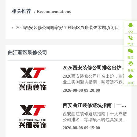
相关推荐
/ Recommendations
2026西安装修公司哪家好？雁塔区兴唐装饰零增项闭口合同，先施工后付款
QQ
电话
曲江新区装修公司
微信
2026西安装修公司排名出炉，曲江业主实测避坑指南，照着选不踩雷
客服
2026西安装修公司排名出炉，曲江
业主实测避坑指南，照着选不踩雷
到顶
在西安，为了一套房子掏空六个钱
2026-08-08 09:20:00
包，装修却成了最让人头疼的噩
梦。增项、延期、设计翻车，每一
西安曲江装修避坑指南｜十大靠谱公司排名，零增项不转包真实测评
个坑都足以让一个家庭筋疲力尽。
尤其是曲江新区，作为高端改善型
西安曲江装修避坑指南｜十大靠谱
住宅的集中地，业主对设计落地和
公司排名，零增项不转包真实测评
施工细节的要求更高，踩坑的代价
装修市场鱼龙混杂，增项、转包、
2026-08-08 09:15:00
也更大。今天这份基于上万业主
售后无门是无数业主的噩梦。一份