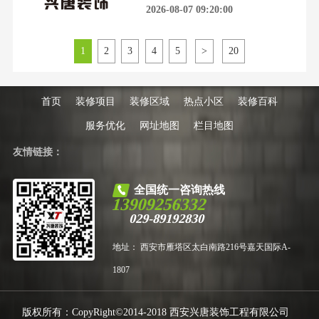
修，从签合同到完工入住，每一步
2026-08-07 09:20:00
而是能让你在2026年的装修
都像在雷区行走。无数业主怀揣着
对新家的美好憧憬开工，最后却在
增项、拖延和粗糙的工艺里耗尽心
1
2
3
4
5
>
20
力。这背后，是无数被忽视的细节
和亟待避开的深坑。合同是“护身
符”，签前必须抠到字眼别急着在
合同上签字。那份看似标准的格式
首页
装修项目
装修区域
热点小区
装修百科
合
服务优化
网址地图
栏目地图
友情链接：
全国统一咨询热线
13909256332
029-89192830
地址： 西安市雁塔区太白南路216号嘉天国际A-
1807
版权所有：CopyRight©2014-2018 西安兴唐装饰工程有限公司