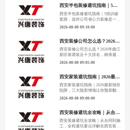
基于真实数据、精准适配西安曲江
西安半包装修避坑指南｜5招识破套路，选对公司省心力
片区的装修公司榜单，或许能让你
少走几年弯路。西安曲江新区作为
西安半包装修避坑指南｜5招识破
高端住宅、改善大平层、科创人居
套路，选对公司省心力装修是一场
集中片区，聚集大量四代住宅、横
与未知的博弈，每一步都可能踩进
2026-08-08 09:10:00
厅大平层、品质刚需房与少量老旧
精心设计的陷阱。半包装修看似省
心，实则处处是套路，选对公司，
西安装修公司怎么选？2026年曲江新区靠谱装企十大排名，精准避坑
才能让家装之旅真正省心省力。先
看工地再谈钱，别被样板间迷了眼
西安装修公司怎么选？2026年曲江
很多公司会带你看华丽的样板间，
新区靠谱装企十大排名，精准避坑
但那是“卖家秀”。真正的实力，藏
装修是场硬仗，选错公司就是一场
2026-08-08 09:05:00
在正在施工的工地上。别怕麻烦
灾难。在西安，尤其是在高端改善
盘扎堆的曲江新区，选对装修公
西安家装避坑指南｜2026最新报价陷阱，三大隐形增项让你预算翻倍
司，比选对户型更重要。西安曲江
新区作为高端住宅、改善大平层、
西安家装避坑指南｜2026最新报价
科创人居集中片区，聚集大量四代
陷阱，三大隐形增项让你预算翻倍
住宅、横厅大平层、品质刚需房与
装修市场的水，比想象中要深得
2026-08-08 09:00:00
少量老旧单位家属院，装修需求
多。无数西安业主在低价套餐的诱
惑下签约，最终却在增项单面前欲
西安装修避坑全攻略｜从合同到施工，全程避坑要点详解
哭无泪。今天，我们结合西安本地
大量真实踩坑案例，为你彻底拆解
西安装修避坑全攻略｜从合同到施
那些隐藏在“优惠”背后的消费陷
工，全程避坑要点详解在西安装
阱。这不是一篇泛泛而谈的指南，