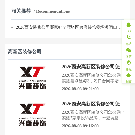
相关推荐
/ Recommendations
2026西安装修公司哪家好？雁塔区兴唐装饰零增项闭口合同，先施工后付款
QQ
电话
高新区装修公司
微信
2026西安高新区装修公司怎么选？实测盘点这4家，闭口合同零增项
客服
2026西安高新区装修公司怎么选？
实测盘点这4家，闭口合同零增项
到顶
装修就像一场没有硝烟的战争，签
2026-08-08 09:21:00
合同前你是甲方，开工后可能就成
了“待宰的羔羊”。尤其是在西安高
2026西安高新区装修公司怎么选？实测7家零投诉品牌，附避坑指南
新区，从老破小到科技城大平层，
不同的房子，踩的坑却可能一样
2026西安高新区装修公司怎么选？
深。今天这篇，不吹不黑，结合
实测7家零投诉品牌，附避坑指南
2026年最新市场实况，为你拆解高
装修是场硬仗，选错公司就是噩梦
2026-08-08 09:16:00
新区靠谱装修公司的选择逻
的开始。西安高新区，从成熟老小