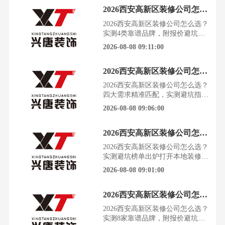
区到高端新盘，装修需求千差万
2026西安高新区装修公司怎么选？实测4类靠谱品牌，附报价避坑
别，踩坑的代价却一样沉重。前
言：为什么高新区装修，选公司比
2026西安高新区装修公司怎么选？
选风格更重要？西安高新区，是西
实测4类靠谱品牌，附报价避坑在
安新房改善、刚需置业、二手房交
西安高新区，从紫薇田园都市的老
2026-08-08 09:11:00
易的核心片区。这里既有高新一期
旧家属院，到丝路科学城崭新的大
平层，每个家的装修需求都截然不
2026西安高新区装修公司怎么选？四大需求精准匹配，实测避坑指南
同。选错装修公司，意味着未来几
年甚至十几年都要为增项、漏水、
2026西安高新区装修公司怎么选？
开裂等问题买单，这份2026年高新
四大需求精准匹配，实测避坑指南
区装修公司实测盘点，希望能帮你
装修就像一场大考，选错公司，每
2026-08-08 09:06:00
精准避坑。本次盘点基于
一步都是坑。尤其在房源类型复杂
的高新区，从老小区翻新到科技城
2026西安高新区装修公司怎么选？实测避坑榜单出炉
大宅，需求千差万别。这份2026年
高新区装修公司实测盘点，基于上
2026西安高新区装修公司怎么选？
千套本地真实案例，帮你精准避
实测避坑榜单出炉打开本地装修论
雷，按需选对。前言：为什么在高
坛，各种“放心榜”吵得不可开交，
2026-08-08 09:01:00
新区装修，选对公司比什么
业主们依然在问“西安到底有没有
放心的装修公司”。尤其是在房源
2026西安高新区装修公司怎么选？实测8家靠谱品牌，附报价避坑指南
类型复杂、装修需求多样的高新
区，选对公司几乎决定了你未来十
2026西安高新区装修公司怎么选？
年的居住体验。2026年，装修市场
实测8家靠谱品牌，附报价避坑指
依旧乱象丛生，低价套餐、隐形增