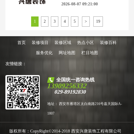
南装修市场的水，比想象中更深。
2026-08-07 09:21:00
项、工地转包让无数业主
一份来自官方的“白名单”，像一束
光，照进了无数业主的迷茫与焦
虑。它背后代表的，是十年无纠纷
1
2
3
4
5
>
19
的承诺，是诚信认证的背书，更是
对行业乱象的一次有力回击。为什
么“白名单”如此重要？因为装修的
坑，往往从选择开始就埋下
首页
装修项目
装修区域
热点小区
装修百科
服务优化
网址地图
栏目地图
友情链接：
全国统一咨询热线
13909256332
029-89192830
地址： 西安市雁塔区太白南路216号嘉天国际A-
1807
版权所有：CopyRight©2014-2018 西安兴唐装饰工程有限公司