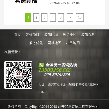
坑指南签完合同，报价单上的数字
2026-08-05 09:22:00
大小公司、施工队水平参
就开始悄悄“生长”。从西安到西咸
新区，无数业主的装修预算，在看
不见的增项里失控，最终得到的却
1
2
3
4
5
>
15
是一个充满遗憾的家。装修市场的
迷雾：你的预算，为何总在超支？
西安主城的老房翻新，西咸新区的
新房交付，装修需求从未如
首页
装修项目
装修区域
热点小区
装修百科
服务优化
网址地图
栏目地图
友情链接：
全国统一咨询热线
13909256332
029-89192830
地址： 西安市雁塔区太白南路216号嘉天国际A-
1807
版权所有：CopyRight©2014-2018 西安兴唐装饰工程有限公司