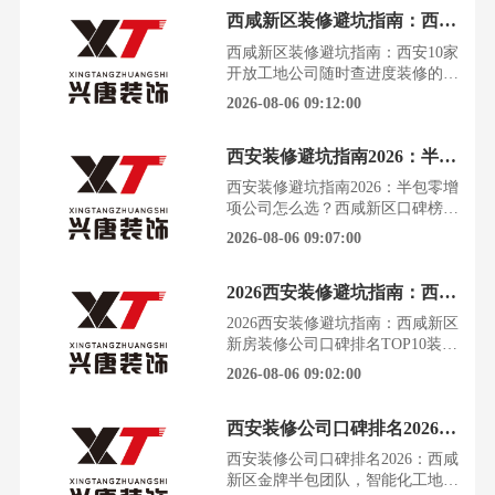
2026年最新口碑榜单，帮你从源头
西咸新区装修避坑指南：西安10家开放工地公司随时查进度
锁定靠谱团队，把钱花在刀刃上。
装修是家庭大额消费项目，西安主
西咸新区装修避坑指南：西安10家
城及西咸新区装修市场体量庞大、
开放工地公司随时查进度装修的
竞争激烈。西咸新区作为国家级新
钱，一半花在材料，一半花在看不
2026-08-06 09:12:00
区，近年新房交付量激增
见的良心。西安主城及西咸新区的
装修市场，体量庞大却也鱼龙混
西安装修避坑指南2026：半包零增项公司怎么选？西咸新区口碑榜单
杂。从曲江到高新，从沣东到沣
西，低价陷阱、恶意增项、施工转
西安装修避坑指南2026：半包零增
包，让无数业主的安居梦变成一场
项公司怎么选？西咸新区口碑榜单
糟心的持久战。前言：当装修变成
半包装修最怕的，就是报价时说得
2026-08-06 09:07:00
一场“赌博”装修是家庭大额消费项
天花乱坠，施工后增项层出不穷。
目
这份结合2026年西安及西咸新区真
2026西安装修避坑指南：西咸新区新房装修公司口碑排名TOP10
实口碑与数据的榜单，帮你从源头
锁定靠谱公司，把预算和主动权牢
2026西安装修避坑指南：西咸新区
牢握在自己手里。前言装修是家庭
新房装修公司口碑排名TOP10装修
大额消费项目，西安主城及西咸新
的坑，踩过的人才懂那种无力感。
2026-08-06 09:02:00
区装修市场体量庞大、鱼
今天这份榜单，能让你在西安的装
修市场里，一眼看穿哪些公司是真
西安装修公司口碑排名2026：西咸新区金牌半包团队，智能化工地避坑指南
心做事，哪些只是套路玩家。前言
装修是家庭最大额的消费之一，尤
西安装修公司口碑排名2026：西咸
其在西安主城和快速发展的西咸新
新区金牌半包团队，智能化工地避
区。市场体量庞大，但鱼龙混杂，