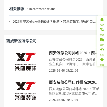
相关推荐
/ Recommendations
2026西安装修公司哪家好？雁塔区兴唐装饰零增项闭口合同，先施工后付款
QQ
电话
西咸新区装修公司
微信
西安装修公司排名2026：西咸新区业主真实口碑测评，10家半包公司谁靠谱？
客服
西安装修公司排名2026：西咸新区
业主真实口碑测评，10家半包公司
到顶
谁靠谱？装修市场水太深，报价单
2026-08-06 09:22:00
看花眼，最怕钱花了还一肚子气。
尤其在西安和快速发展的西咸新
西安装修公司口碑排名2026：西咸新区&主城10家靠谱装修公司避坑指南
区，找到一家不玩套路、能真实落
地的装修公司，成了无数业主的头
西安装修公司口碑排名2026：西咸
等难题。今天这份榜单，没有广
新区&主城10家靠谱装修公司避坑
告，只谈口碑和实力。我们扒了上
指南装修市场鱼龙混杂，低价陷阱
2026-08-06 09:17:00
千条真实业主评价，结合行业数
和材料猫腻让人防不胜防。这份