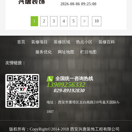
稳”上榜长安区作为西安城南宜居
2026-08-06 09:25:00
也有郭杜、大学城、航天新城等
核心板块、城南居住主力片区，兼
具老城成熟社区与城南新兴住宅集
群的双重属性，是西安刚需家装、
1
2
3
4
5
>
10
改善整装、旧房翻新需求高度集中
的区域。片区内既有韦曲老城区成
熟老旧小区、单位家属院的翻新改
造需求，也有郭杜、大学城、
首页
装修项目
装修区域
热点小区
装修百科
服务优化
网址地图
栏目地图
友情链接：
全国统一咨询热线
13909256332
029-89192830
地址： 西安市雁塔区太白南路216号嘉天国际A-
1807
版权所有：CopyRight©2014-2018 西安兴唐装饰工程有限公司