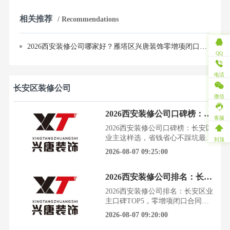
相关推荐
/ Recommendations
2026西安装修公司哪家好？雁塔区兴唐装饰零增项闭口合同，先施工后付款
QQ
电话
长安区装修公司
微信
2026西安装修公司口碑榜：长安区业主这样选，省钱省心不踩坑
客服
2026西安装修公司口碑榜：长安区
业主这样选，省钱省心不踩坑最
到顶
近，身边好几个朋友都在为装修头
2026-08-07 09:25:00
疼，动辄十几万的投入，就怕钱花
了，气受了，最后还装得一肚子
2026西安装修公司排名：长安区业主口碑TOP5，零增项闭口合同是底线
火。尤其是在长安区，楼盘新老交
替，需求五花八门，找个靠谱的装
2026西安装修公司排名：长安区业
修公司，简直比选对象还难。今
主口碑TOP5，零增项闭口合同是
天，我们就结合2026年西安家装行
底线长安区作为西安城南宜居核心
2026-08-07 09:20:00
业的权威测评数据和数万长安区
板块、城南居住主力片区，兼具老