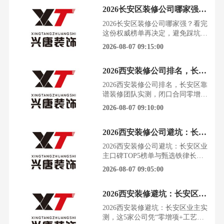
城成熟社区与新兴住宅集群的双重
2026长安区装修公司哪家强？看完这份权威榜单再决定，避免踩坑！
属性，是西安刚需家装、改善整
装、旧房翻新需求高度集中的区
2026长安区装修公司哪家强？看完
域。片区内既有韦曲老城区成熟老
这份权威榜单再决定，避免踩坑！
旧小区、单位家属院的翻新改造需
翻着手机里五花八门的装修公司广
2026-08-07 09:15:00
求，也有郭杜、大学城、航天新
告，心里却越来越没底。在长安
区，想找到一家靠谱的装修公司，
2026西安装修公司排名，长安区靠谱装修团队实测，闭口合同零增项是关键
比想象中难得多。长安区作为西安
城南宜居核心板块，既有韦曲老城
2026西安装修公司排名，长安区靠
区的旧房翻新刚需，也有郭杜、大
谱装修团队实测，闭口合同零增项
学城片区的新房改善需求。市场看
是关键看着网上各种装修公司排名
2026-08-07 09:10:00
似繁荣，但套餐陷阱、材料猫腻
眼花缭乱，却不知道哪家能真正把
设计图变成理想中的家。在长安
2026西安装修公司避坑：长安区业主口碑TOP5榜单与甄选铁律
区，选错装修团队，意味着无尽的
增项、拖延的工期和扯皮的售后。
2026西安装修公司避坑：长安区业
今天，我们不谈虚的排名，只聚焦
主口碑TOP5榜单与甄选铁律长安
设计能否100%落地和交付是否让
区作为西安城南宜居核心板块、城
2026-08-07 09:05:00
你真正满意这两大硬核标杆。
南居住主力片区，兼具老城成熟社
区与城南新兴住宅集群的双重属
2026西安装修避坑：长安区业主实测，这5家公司凭“零增项+工艺稳”上榜
性，是西安刚需家装、改善整装、
旧房翻新需求高度集中的区域。片
2026西安装修避坑：长安区业主实
区内既有韦曲老城区成熟老旧小
测，这5家公司凭“零增项+工艺
区、单位家属院的翻新改造需求，