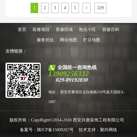
层、片区老旧二手房等各类居住需
1
2
3
4
5
>
229
求。所有上榜品牌均深耕航天城板
块多年，有大量本地落地工地与实
景案例，适配片区业主预算、户型
及居住需求，
首页
装修项目
装修区域
热点小区
装修百科
服务优化
网址地图
栏目地图
友情链接：
全国统一咨询热线
13909256332
029-89192830
地址： 西安市雁塔区太白南路216号嘉天国际A-
1807
版权所有：CopyRight©2014-2018 西安兴唐装饰工程有限公司
备案号：
陕ICP备15009267号
技术支持：
聚尚网络