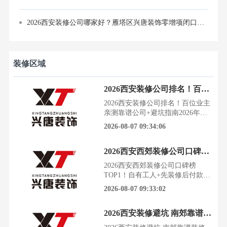
2026西安装修公司哪家好？雁塔区兴唐装饰零增项闭口合同，先施工后付款
装修区域
2026西安装修公司排名！百位业主亲测靠谱公司+避坑指南
2026西安装修公司排名！百位业主
亲测靠谱公司+避坑指南2026年西
安装修市场水太深，百位业主用真
2026-08-07 09:34:06
金白银踩出来的红黑榜，今天一次
性说透。这份深度测评涵盖合同避
2026西安西郊装修公司口碑榜TOP1！自有工人+先装修后付款，真实业主拆解服务全流程
坑条款、施工工艺实测、售后质保
对比，帮你从源头避开装修公司的
2026西安西郊装修公司口碑榜
套路。测评数据源：这份榜单凭什
TOP1！自有工人+先装修后付款，
么可信数据来源于西安市建筑装饰
真实业主拆解服务全流程装修这件
2026-08-07 09:33:02
行业协会2026家装企
事，十个业主九个怕。怕报价藏着
掖着，怕施工中途加价，更怕钱交
2026西安装修避坑 南郊靠谱装修公司TOP10业主血泪经验
了、人跑了，最后只剩一个烂摊
子。尤其是西安西郊的老小区和刚