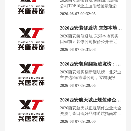
2026西安装修避坑 南郊靠谱装修
需盘，户型复杂、问题多，选错装
公司TOP10业主血泪经验最近后台
修公司，等于给自己挖了一个填不
被西安南郊准备装修的业主私信挤
2026-08-07 09:32:05
完的坑。今天这篇文章，我把自
爆，大家翻遍全网攻略还是怕踩
坑。我们整理了近一年南郊上千位
2026西安装修避坑 东郊本地真实口碑前五装修公司报价公开
业主的真实装修反馈，把踩过的
坑、筛过的公司、摸透的规则全部
2026西安装修避坑 东郊本地真实
摊开讲透，看完至少能帮你省出半
口碑前五装修公司报价公开最近后
年工资。西安南郊装修市场现状作
台收到上百条西安东郊业主的装修
2026-08-07 09:31:08
为西安装修需求最集中的板块
咨询，大半人都在吐槽踩过低价引
流、恶意增项的坑。我花了三个月
2026西安老房翻新避坑榜：北郊业主票选5家靠谱公司，零增项报价清单附上
跑遍东郊近百个在建工地，结合
2026年本地业主真实反馈整理出这
2026西安老房翻新避坑榜：北郊业
份实用指南，看完至少能帮你省出
主票选5家靠谱公司，零增项报价
半年工资。西安东郊装修市场现状
清单附上在西安北郊住了十几年的
2026-08-07 09:29:06
2026年的西安东郊装修
老房子，墙面开裂、管道老化、电
路跳闸，每一次维修都像是在提醒
2026西安航天城正规装修企业大全 资质可查口碑好品牌避坑指南
你，该翻新了。可一想到装修公司
那些“低价切入、后期增项”的套
2026西安航天城正规装修企业大全
路，很多业主宁愿继续凑合，也不
资质可查口碑好品牌避坑指南本次
敢轻易动工。这次我们联合西安市
榜单专为西安航天城片区定制，聚
2026-08-07 09:29:00
建筑装饰行业协会、土巴兔西
焦航天城主流户型，覆盖70-110㎡
刚需小三居、140-225㎡环幕大平