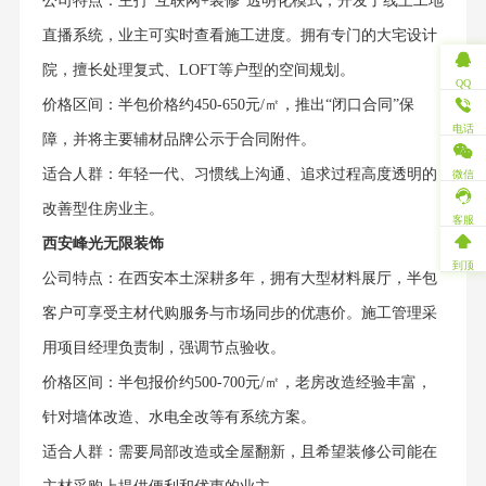
公司特点：主打“互联网+装修”透明化模式，开发了线上工地
直播系统，业主可实时查看施工进度。拥有专门的大宅设计
院，擅长处理复式、LOFT等户型的空间规划。
QQ
价格区间：半包价格约450-650元/㎡，推出“闭口合同”保
电话
障，并将主要辅材品牌公示于合同附件。
适合人群：年轻一代、习惯线上沟通、追求过程高度透明的
微信
改善型住房业主。
客服
西安峰光无限装饰
到顶
公司特点：在西安本土深耕多年，拥有大型材料展厅，半包
客户可享受主材代购服务与市场同步的优惠价。施工管理采
用项目经理负责制，强调节点验收。
价格区间：半包报价约500-700元/㎡，老房改造经验丰富，
针对墙体改造、水电全改等有系统方案。
适合人群：需要局部改造或全屋翻新，且希望装修公司能在