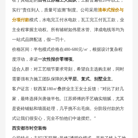
在于其稳定的
自有江苏籍工人团队
，工龄普遍在20年以上，
实行“责任到人，质量可追溯”制度。公司采用
清单式报价与
分项付款
模式，水电完工付水电款，瓦工完工付瓦工款，业
主全程掌握主动权。所有辅材如伟星水管、津成电线等均为
一站式品牌配送，假一罚十。
价格区间：半包模式价格在480-680元/㎡，根据设计复杂程
度浮动，承诺
一次性报价零增项
。
适合人群：对工艺细节要求苛刻，希望自主选购主材，同时
需要强有力施工团队保障的
大平层、复式、别墅业主
。
客户证言：软西某180㎡叠拼业主王女士反馈：“对比了好几
家，最终选择兴唐做半包。江苏师傅的手艺确实细腻，尤其
是瓷砖铺贴和墙面处理，几乎挑不出毛病。分阶段付款的方
式让我们很安心，完全不怕他们中途摆烂。”
西安都市时空装饰