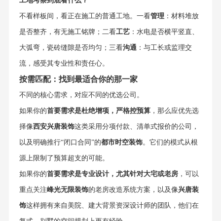
工地考察到底看什么？
不看样板间，看正在施工的普通工地。一看
管理
：材料堆放
是否整齐，有无施工铭牌；二看
工艺
：水电是否横平竖直、
大弧弯，瓷砖缝隙是否均匀；三看
沟通
：与工长或监理交
流，感受其专业性和责任心。
按需匹配：找到最适合你的那一家
不同的核心需求，对应不同的优选公司。
如果你的
首要需求是杜绝增项，严格控预算
，那么应优先选
择像
西安兴唐装饰
这类采用分项付款、清单式报价的公司，
以及明确推行“闭口合同”的
都市时空装饰
。它们的模式从根
源上限制了预算超支的可能。
如果你的
首要需求是专业设计，尤其针对大宅或老房
，可以
重点关注
峰光无限装饰
的老房改造系统方案，以及像
兴唐装
饰
这样拥有来自美院、建大背景资深设计师的团队，他们在