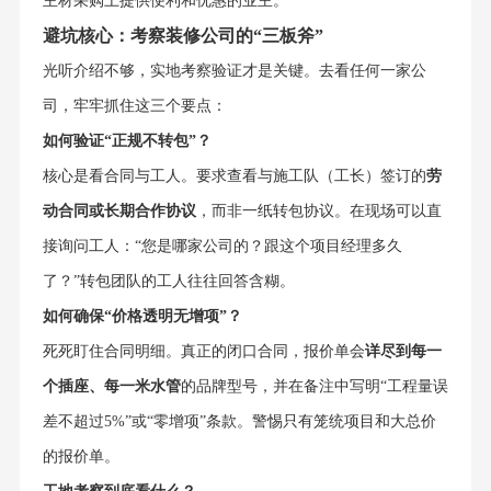
主材采购上提供便利和优惠的业主。
避坑核心：考察装修公司的“三板斧”
光听介绍不够，实地考察验证才是关键。去看任何一家公
司，牢牢抓住这三个要点：
如何验证“正规不转包”？
核心是看合同与工人。要求查看与施工队（工长）签订的
劳
动合同或长期合作协议
，而非一纸转包协议。在现场可以直
接询问工人：“您是哪家公司的？跟这个项目经理多久
了？”转包团队的工人往往回答含糊。
如何确保“价格透明无增项”？
死死盯住合同明细。真正的闭口合同，报价单会
详尽到每一
个插座、每一米水管
的品牌型号，并在备注中写明“工程量误
差不超过5%”或“零增项”条款。警惕只有笼统项目和大总价
的报价单。