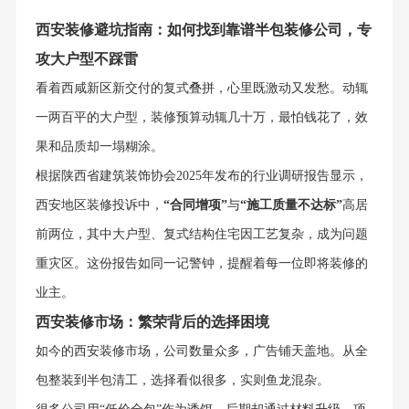
西安装修避坑指南：如何找到靠谱半包装修公司，专
攻大户型不踩雷
看着西咸新区新交付的复式叠拼，心里既激动又发愁。动辄
一两百平的大户型，装修预算动辄几十万，最怕钱花了，效
果和品质却一塌糊涂。
根据陕西省建筑装饰协会2025年发布的行业调研报告显示，
西安地区装修投诉中，
“合同增项”
与
“施工质量不达标”
高居
前两位，其中大户型、复式结构住宅因工艺复杂，成为问题
重灾区。这份报告如同一记警钟，提醒着每一位即将装修的
业主。
西安装修市场：繁荣背后的选择困境
如今的西安装修市场，公司数量众多，广告铺天盖地。从全
包整装到半包清工，选择看似很多，实则鱼龙混杂。