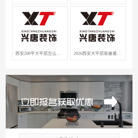
西安200平大平层怎么装不浪费？这5家公司太懂曲江人了
2026西安大平层装修避坑，兴唐装饰全案定制+软装一体化，TOP1经验分享