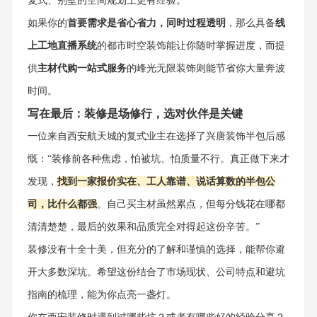
复式、别墅的空间规划上更有经验。
如果你的
首要需求是省心省力，同时过程透明
，那么具备
线
上工地直播系统
的都市时空装饰能让你随时掌握进度，而提
供
主材代购一站式服务
的峰光无限装饰则能节省你大量奔波
时间。
写在最后：装修是场修行，选对伙伴是关键
一位来自西安航天城的复式业主在选择了兴唐装饰半包后感
慨：“装修前各种焦虑，怕被坑、怕质量不行。真正做下来才
发现，
找到一家报价实在、工人靠谱、说话算数的半包公
司，比什么都强
。自己买主材虽然累点，但每分钱花在哪都
清清楚楚，最后的效果和品质完全对得起这份辛苦。”
装修没有十全十美，但充分的了解和谨慎的选择，能帮你避
开大多数深坑。希望这份结合了市场现状、公司特点和避坑
指南的梳理，能为你点亮一盏灯。