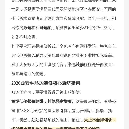
首先要明确自身需求与整体预算。是想打造温馨简约的二人
世界，还是需要满足三代同堂的功能分区？在西安，不同的
生活需求直接决定了设计方向和预算分配。拿出一张纸，列
出你的
必选项
和
可选项
，预算要留出至少20%的弹性空间，
以备不时之需。
其次要合理选择装修模式。全包省心但选择受限，半包自主
灵活但需投入精力，清包最省钱但对业主专业性要求极高。
对于大多数西安的上班族而言，
半包装修
往往是平衡质量、
预算与精力的优选。
2026西安毛坯房装修核心避坑指南
知道了方向，更要懂得避开路上的陷阱。
警惕低价报价陷阱，杜绝恶意增项。
这是最深的水。有些公
司用“XXX元全包”的噱头吸引你，签完合同后，拆墙、找
平、美缝，处处都是加钱的理由。记住，
天上不会掉馅饼，