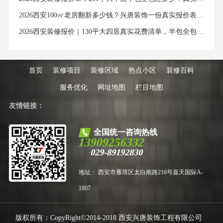
2026西安100㎡老房翻新多少钱？兴唐装饰一份真实报价表，说透所有隐藏费用
2026西安装修报价｜130平大四居真实花费清单，半包全包价格全解析
首页
装修项目
装修区域
热点小区
装修百科
服务优化
网址地图
栏目地图
友情链接：
全国统一咨询热线
13909256332
029-89192830
地址： 西安市雁塔区太白南路216号嘉天国际A-
1807
版权所有：CopyRight©2014-2018 西安兴唐装饰工程有限公司