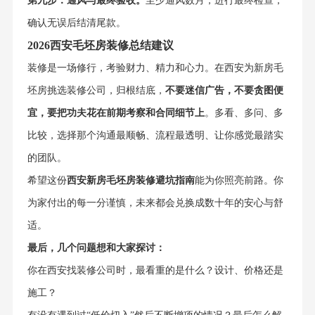
第九步：通风与最终验收。
至少通风数月，进行最终检查，
确认无误后结清尾款。
2026西安毛坯房装修总结建议
装修是一场修行，考验财力、精力和心力。在西安为新房毛
坯房挑选装修公司，归根结底，
不要迷信广告，不要贪图便
宜，要把功夫花在前期考察和合同细节上
。多看、多问、多
比较，选择那个沟通最顺畅、流程最透明、让你感觉最踏实
的团队。
希望这份
西安新房毛坯房装修避坑指南
能为你照亮前路。你
为家付出的每一分谨慎，未来都会兑换成数十年的安心与舒
适。
最后，几个问题想和大家探讨：
你在西安找装修公司时，最看重的是什么？设计、价格还是
施工？