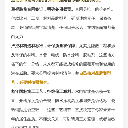
远低于市场均价的报价，一定藏着你看不见的钩子
。
重视装修合同签订，明确各项权责。
合同是唯一的护身符。
付款比例、工期、材料品牌型号、延期违约责任、保修条
款，必须白纸黑字写清楚。任何口头承诺，在纠纷面前都苍
白无力。
严控材料选材标准，环保质量双保障。
尤其是隐蔽工程和涉
及环保的材料。水管、电线、防水涂料、胶粘剂，这些地方
省下的每一分钱，未来都可能变成维修的巨额开销和健康的
潜在威胁。要求公司提供材料清单，并
自己核对品牌和型
号，必要时拍照留存
。
坚守国标施工工艺，拒绝偷工减料。
水电管线是否横平竖
直、开槽深度是否合规、防水涂刷高度和遍数是否达标、瓷
砖铺贴是否空鼓……这些工艺细节，直接决定了你家未来十
年的居住品质。不懂没关系，可以请第三方监理，或者自己