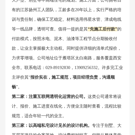
大户型、别墅等中高端住宅的规划。施工方面，公司拥有自
有的江苏扬州工人团队，工龄多在20年以上，实行严格的培
训与责任制，确保工艺稳定。材料选用伟星水管、津成电线
等一线品牌，透明可查。值得一提的是其
“先施工后付款”
的
付款模式，按照水电、泥木、油漆等工程节点分期验收付
款，让业主掌握极大主动权。同时提供详细的清单式报价，
力求零增项。公司地址位于雁塔区太白南路，服务覆盖西安
全市。联系电话：029-89192830，13909256332。许多完工业
主评价其“
报价实在，施工规范，项目经理负责，沟通顺
畅
”。
第二家：注重互联网透明化运营的公司。
这类公司通常将设
计、报价、施工进度在线化，方便业主随时查看，流程比较
规范，适合年轻一代的业主。
第三家：以高端私宅设计见长的设计机构。
专注于别墅、大