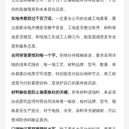
无论选择哪家公司，以下几个步骤都能帮你有效避坑，守住
你的装修预算和未来居住品质。
实地考察胜过千言万语。
一定要去公司的在建工地看看，重
点观察水电开槽是否横平竖直、工地是否整洁有序、材料堆
放是否规范。和现场工长或工人聊几句，能直观感受其专业
度和服务态度。
合同审查要抠到每一个字。
拒绝任何模糊表述，要求采用详
细的清单式报价，每一项工艺、材料品牌、型号、数量、单
价都要白纸黑字写清楚。特别留意付款比例和节点，将工程
进度与付款紧密挂钩，是保护自己的最有效武器。
材料验收是防止偷梁换柱的关键。
所有材料进场时，务必亲
自或委托监理对照合同清单逐一验收，核对品牌、型号、规
格甚至生产批次。对于电线、水管、涂料等关键辅材，可以
查询防伪码验证真伪。