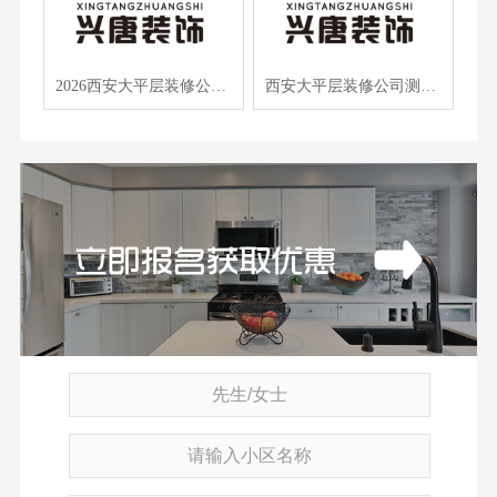
2026西安大平层装修公司前十强榜单出炉，新手避坑指南+口碑商家精选
西安大平层装修公司测评：雁塔莲湖碑林三区品质工艺深度对比