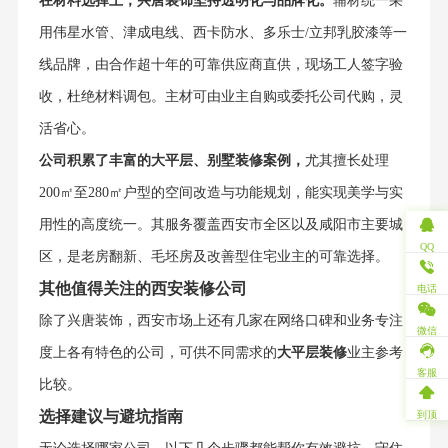
在材料选择上，兴唐装饰坚持透明化与品牌化。
辅材统一采
用伟星水管、津成电线、西卡防水、多乐士/立邦乳胶漆等一
线品牌，由合作超十年的可靠供应商直供，现场工人签字验
收，杜绝材料调包。主材可由业主自购或委托公司代购，灵
活省心。
公司积累了丰富的大平层、别墅装修案例，
尤其擅长处理
200㎡至280㎡户型的空间改造与功能规划，能实现美学与实
用性的高度统一。其服务覆盖西安市全区以及咸阳市主要城
QQ
区，是老房翻新、毛坯房及改善型住宅业主的可靠选择。
其他值得关注的西安装修公司
电话
除了兴唐装饰，西安市场上还有几家在网络口碑和业务专注
微信
度上各有特色的公司，可供不同需求的
大平层装修
业主参考
客服
比较。
选择建议与避坑指南
到顶