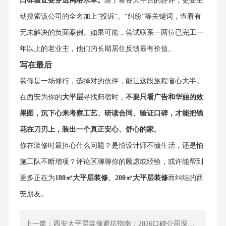
口碑验证要穿透网络水军。
除了看各大平台的好评，更要主
动搜索该公司的全名加上“投诉”、“纠纷”等关键词，查看有
无未解决的负面案例。如果可能，尝试联系一两位已完工一
年以上的老业主，他们的长期居住反馈最有价值。
写在最后
装修是一场修行，选择对的伙伴，能让这段旅程省心大半。
在西安为你的
大平层
寻找归宿时，
不要只看广告和华丽的效
果图，沉下心来考察工艺、研读合同、验证口碑，才能把钱
花在刀刃上，装出一个真正安心、舒心的家。
你在装修时最担心什么问题？是怕设计师不懂生活，还是怕
施工队不断增项？评论区聊聊你的顾虑或经验，或许能帮到
更多正在为
180㎡大平层装修、200㎡大平层装修
而纠结的西
安朋友。
上一篇：西安大平层装修避坑指南：2026口碑公司深度测评，这5家不踩雷